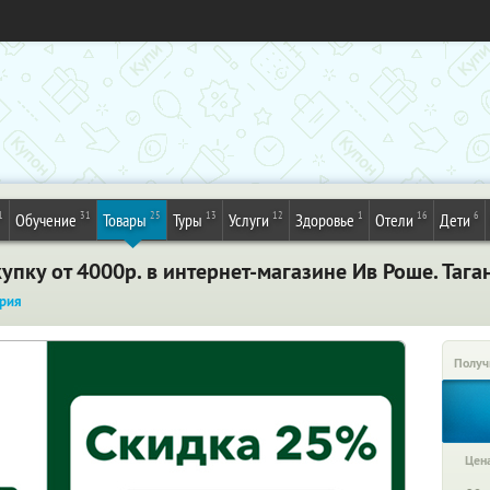
1
31
25
13
12
1
16
6
Обучение
Товары
Туры
Услуги
Здоровье
Отели
Дети
пку от 4000р. в интернет-магазине Ив Роше. Тага
рия
Получ
Цена