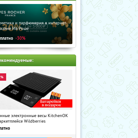
сметика и парфюмерия в интернет-
газине Ив Роше
сплатно
-30%
екомендуемые:
0%
нные электронные весы KitchenOK
аркетплейсе Wildberries
латно