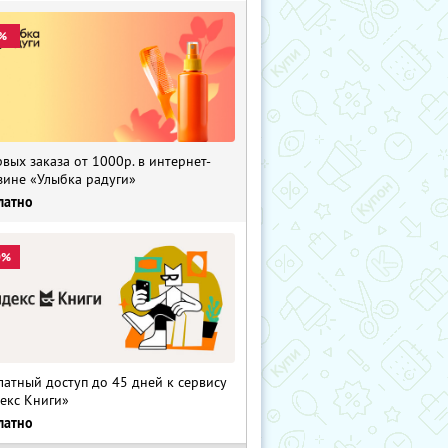
%
рвых заказа от 1000р. в интернет-
зине «Улыбка радуги»
латно
0%
латный доступ до 45 дней к сервису
екс Книги»
латно