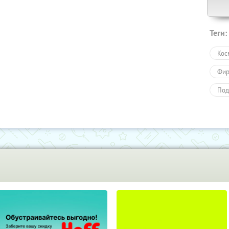
Теги:
Кос
Фир
Под
Под
Пол