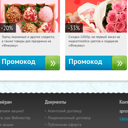
-20
%
-33
%
Торты, пирожные и другие сладости,
Скидка 1000р. на первый заказ на
04:50:59
Получили:
6
04:50:59
Получили:
18
а также товары для праздника на
маркетплейсе цветов и подарков
Россия
Россия
«Флаувау»
«Флаувау»
Промокод
Промокод
тнёрам
Документы
Кон
елаем акцию!
Агентский договор
spro
е, как Вебмастер
Лицензионный договор
Связ
е акции
Публичная оферта