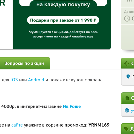
∞
До ко
Вопросы по акции
К
а для
IOS
или
Android
и покажите купон с экрана
О
 4000р. в интернет-магазине
Ив Роше
y
зе на
сайте
укажите в корзине промокод:
YRNM169
Д