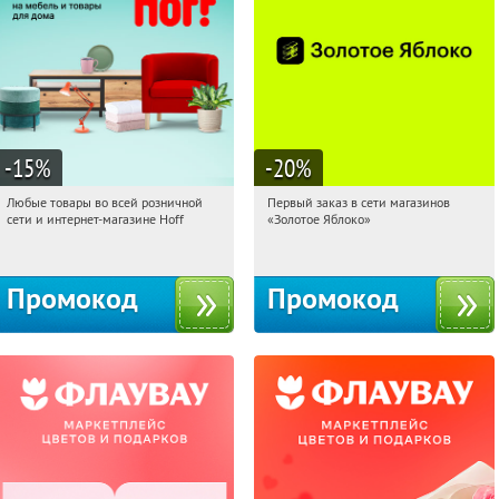
-15
%
-20
%
Любые товары во всей розничной
Первый заказ в сети магазинов
04:50:59
Получили:
83
04:50:59
Получи первым!
сети и интернет-магазине Hoff
«Золотое Яблоко»
Москва, 1-й Волоколамский проезд,
Россия
10с1
Промокод
Промокод