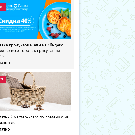
%
авка продуктов и еды из «Яндекс
и» во всех городах присутствия
иса
латно
0%
латный мастер-класс по плетению из
жной лозы
латно