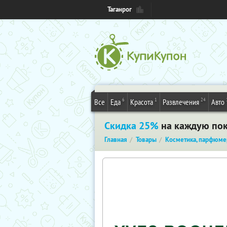
Таганрог
6
1
24
Все
Еда
Красота
Развлечения
Авто
Скидка 25%
на каждую поку
Главная
Товары
Косметика, парфюме