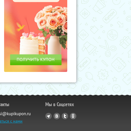
такты
Мы в Соцсетях
si@kupikupon.ru
аться с нами