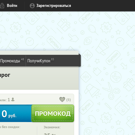
Войти
Зарегистрироваться
48
83
Промокоды
ПолучиКупон
нрог
1
(5)
или:
0
руб.
 без скидки:
Экономия: