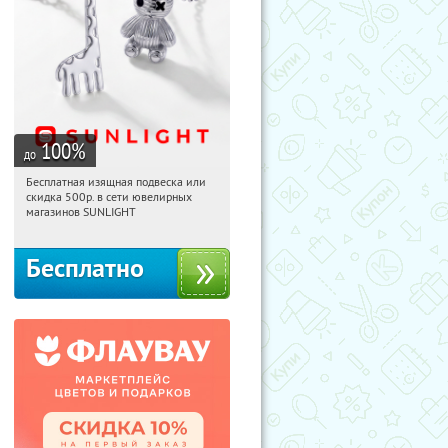
100
%
до
Бесплатная изящная подвеска или
04:50:59
Получили:
73
скидка 500р. в сети ювелирных
Россия
магазинов SUNLIGHT
Бесплатно