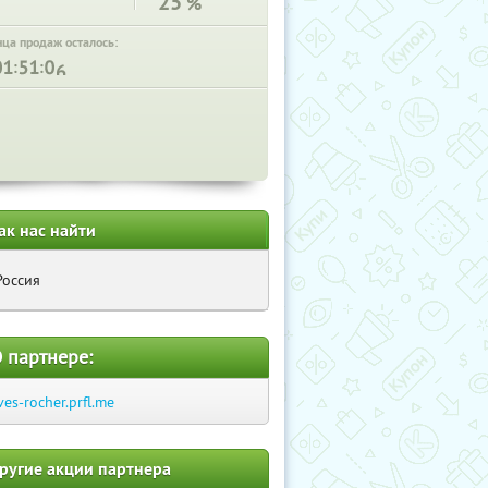
25
%
нца продаж осталось:
:
:
ак нас найти
Россия
 партнере:
ves-rocher.prfl.me
ругие акции партнера