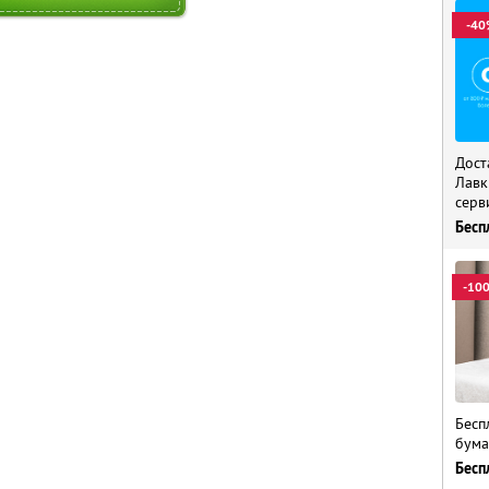
-40
Дост
Лавк
серв
Бесп
-10
Бесп
бума
Бесп