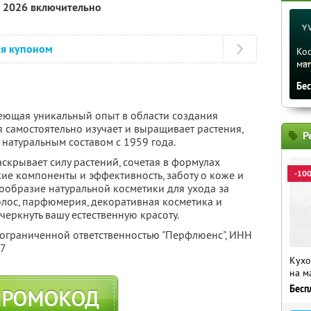
а 2026 включительно
ся купоном
Ко
ма
Бе
еющая уникальный опыт в области создания
 самостоятельно изучает и выращивает растения,
Р
 натуральным составом с 1959 года.
скрывает силу растений, сочетая в формулах
ие компоненты и эффективность, заботу о коже и
-10
ообразие натуральной косметики для ухода за
волос, парфюмерия, декоративная косметика и
черкнуть вашу естественную красоту.
 ограниченной ответственностью "Перфлюенс",
ИНН
57
Кухо
на м
Бесп
ПРОМОКОД