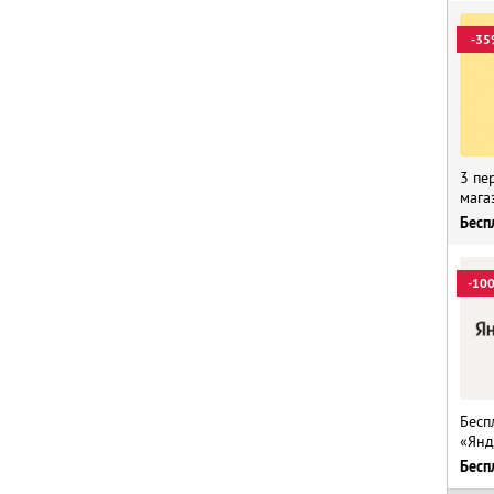
-35
3 пе
мага
Бесп
-10
Бесп
«Янд
Бесп