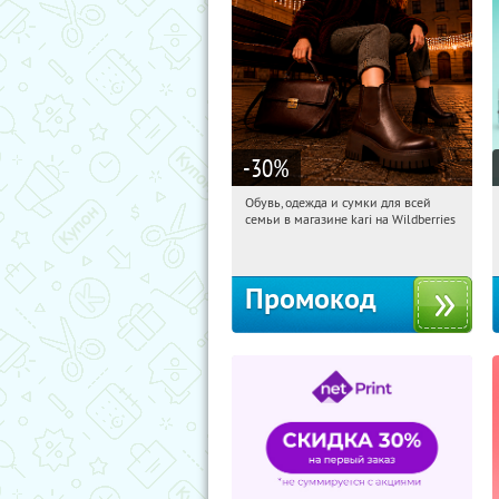
-30
%
Обувь, одежда и сумки для всей
04:50:59
Получили:
30
семьи в магазине kari на Wildberries
Россия
Промокод