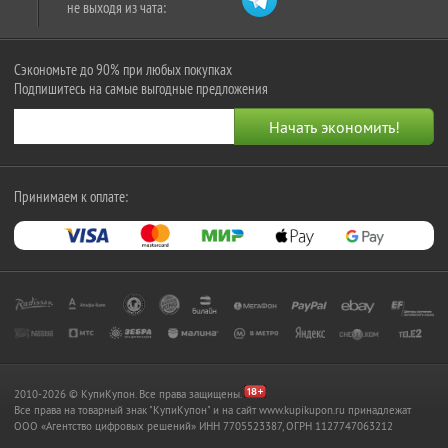
не выходя из чата:
Сэкономьте до 90% при любых покупках
Подпишитесь на самые выгодные предложения
Принимаем к оплате:
2010-2026 © КупиКупон. Все права защищены.
Все права на товарный знак "КупиКупон" и на сайт www.kupikupon.ru принадлежат
OOO «Агентство цифровых решений» ИНН 7705523387, ОГРН 1127747063212