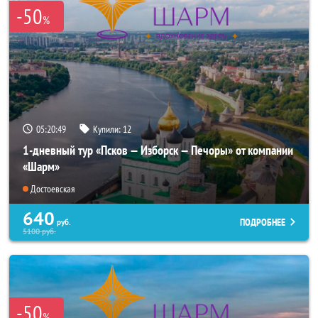
-50
%
05:20:48
Купили:
12
1-дневный тур «Псков — Изборск — Печоры» от компании
«Шарм»
Достоевская
640
ПОДРОБНЕЕ
руб.
5100
руб.
-50
%