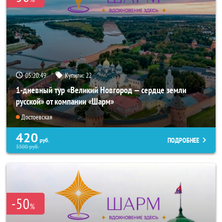
05:20:48
Купили:
22
1-дневный тур «Великий Новгород — сердце земли
русской» от компании «Шарм»
Достоевская
420
ПОДРОБНЕЕ
руб.
3300
руб.
-50
%