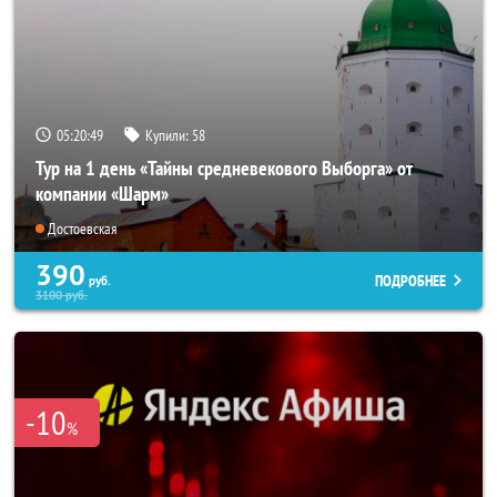
05:20:48
Купили:
58
Тур на 1 день «Тайны средневекового Выборга» от
компании «Шарм»
Достоевская
390
ПОДРОБНЕЕ
руб.
3100
руб.
-10
%