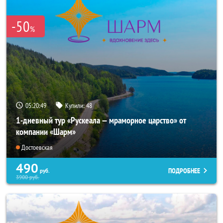
-50
%
05:20:48
Купили:
48
1-дневный тур «Рускеала — мраморное царство» от
компании «Шарм»
Достоевская
490
ПОДРОБНЕЕ
руб.
3900
руб.