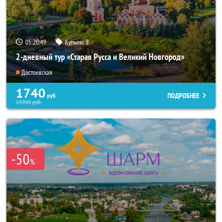
05:20:48
Купили:
8
2-дневный тур «Старая Русса и Великий Новгород»
Достоевская
1740
ПОДРОБНЕЕ
руб.
13900
руб.
-50
%