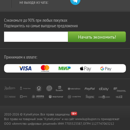
не выходя из чата:
Сэкономьте до 90% при любых покупках
Подпишитесь на самые выгодные предложения
Принимаем к оплате:
2010-2026 © КупиКупон. Все права защищены.
Все права на товарный знак "КупиКупон" и на сайт www.kupikupon.ru принадлежат
OOO «Агентство цифровых решений» ИНН 7705523387, ОГРН 1127747063212