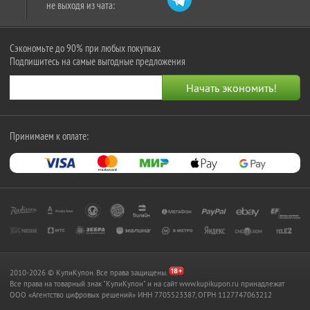
не выходя из чата:
Сэкономьте до 90% при любых покупках
Подпишитесь на самые выгодные предложения
Принимаем к оплате:
2010-2026 © КупиКупон. Все права защищены.
Все права на товарный знак "КупиКупон" и на сайт www.kupikupon.ru принадлежат
OOO «Агентство цифровых решений» ИНН 7705523387, ОГРН 1127747063212