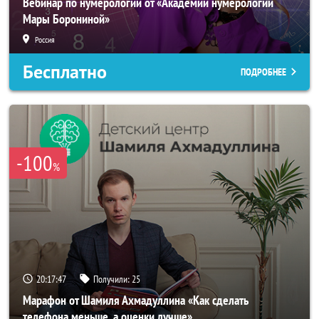
Вебинар по нумерологии от «Академии нумерологии
Мары Борониной»
Россия
Бесплатно
ПОДРОБНЕЕ
-100
%
20:17:45
Получили:
25
Марафон от Шамиля Ахмадуллина «Как сделать
телефона меньше, а оценки лучше»