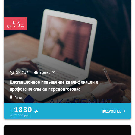
53
%
до
20:17:45
Купили:
22
Дистанционное повышение квалификации и
профессиональная переподготовка
Россия
1880
ПОДРОБНЕЕ
от
руб.
до
21500
руб.