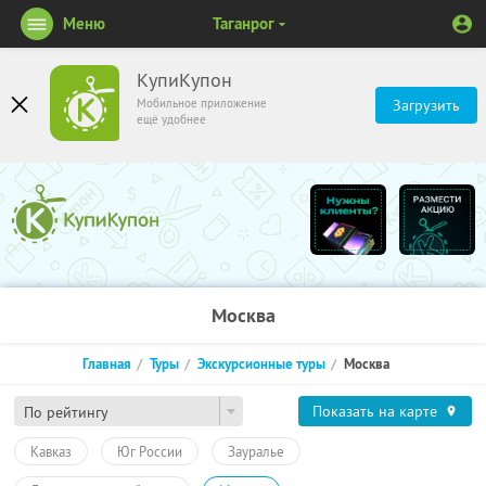
Меню
Таганрог
КупиКупон
Мобильное приложение
Загрузить
ещё удобнее
Москва
Главная
Туры
Экскурсионные туры
Москва
Показать на карте
По рейтингу
Кавказ
Юг России
Зауралье