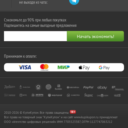
не выходя из чата:
Сэкономьте до 90% при любых покупках
Подпишитесь на самые выгодные предложения
Принимаем к оплате:
2010-2026 © КупиКупон. Все права защищены.
Все права на товарный знак "КупиКупон" и на сайт www.kupikupon.ru принадлежат
OOO «Агентство цифровых решений» ИНН 7705523387, ОГРН 1127747063212