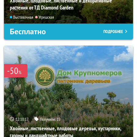
Хвойные, плодовые, лиственные и декоративные
растения от ТД Diamond Garden
Выставочная
Угрешская
Бесплатно
ПОДРОБНЕЕ
-50
%
12:10:16
Получили:
15
Хвойные, лиственные, плодовые деревья, кустарники,
газоны и ландшафтные работы