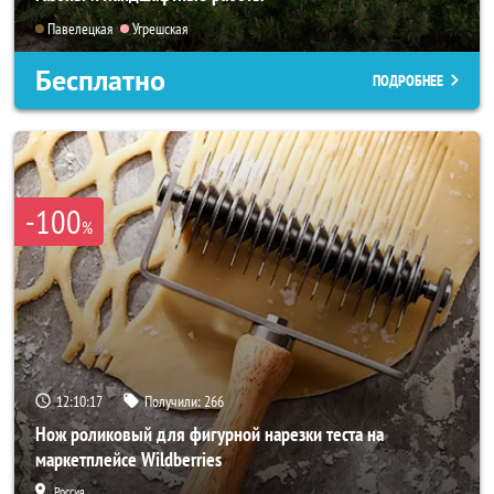
Павелецкая
Угрешская
Бесплатно
ПОДРОБНЕЕ
-100
%
12:10:16
Получили:
266
Нож роликовый для фигурной нарезки теста на
маркетплейсе Wildberries
Россия