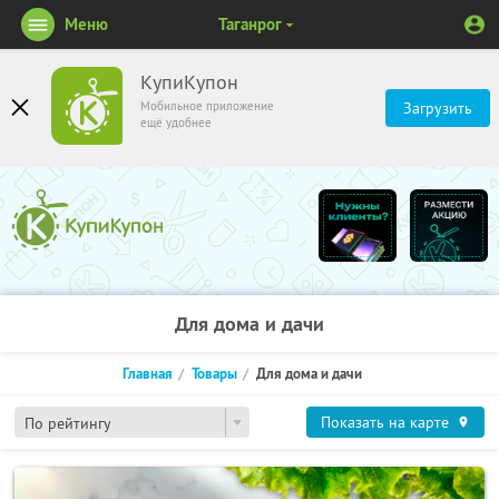
Меню
Таганрог
КупиКупон
Мобильное приложение
Загрузить
ещё удобнее
Для дома и дачи
Главная
Товары
Для дома и дачи
Показать на карте
По рейтингу