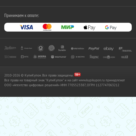
Принимаем к оплате:
2010-2026 © КупиКупон. Все права защищены.
Все права на товарный знак "КупиКупон" и на сайт www.kupikupon.ru принадлежат
OOO «Агентство цифровых решений» ИНН 7705523387, ОГРН 1127747063212