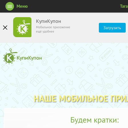
Меню
Таг
КупиКупон
Мобильное приложение
Загрузить
ещё удобнее
НАШЕ МОБИЛЬНОЕ ПР
Будем кратки: