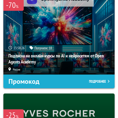
-70
%
13:58:24
Получили:
18
Подписка на онлайн-курсы по AI и нейросетям от Open
Agents Academy
Россия
Промокод
ПОДРОБНЕЕ
-25
%