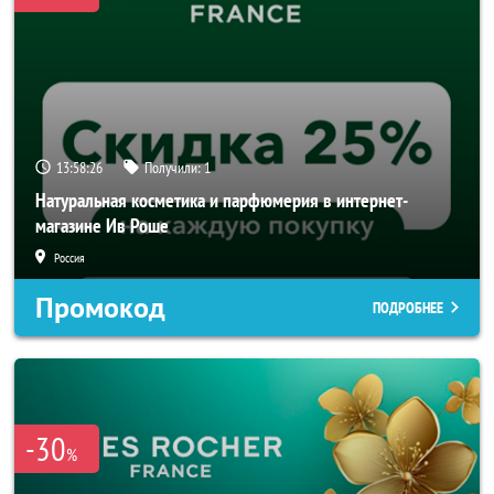
13:58:24
Получили:
1
Натуральная косметика и парфюмерия в интернет-
магазине Ив Роше
Россия
Промокод
ПОДРОБНЕЕ
-30
%