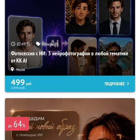
07:49:34
Купили:
81
Фотосессия с ИИ: 3 нейрофотографии в любой тематике
от KK AI
Россия
499
ПОДРОБНЕЕ
руб.
1290
руб.
64
%
до