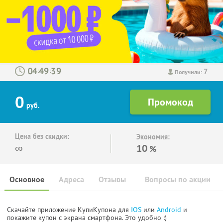
7
:
:
Получили:
0
руб.
Цена без скидки:
Экономия:
∞
10
%
Основное
Адреса
Отзывы
Вопросы по акции
Скачайте приложение КупиКупона для
IOS
или
Android
и
покажите купон с экрана смартфона. Это удобно :)