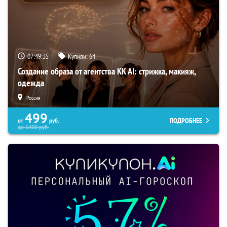
07:49:34
Купили:
64
Создание образа от агентства KK AI: стрижка, макияж,
одежда
Россия
499
ПОДРОБНЕЕ
от
руб.
до
6400
руб.