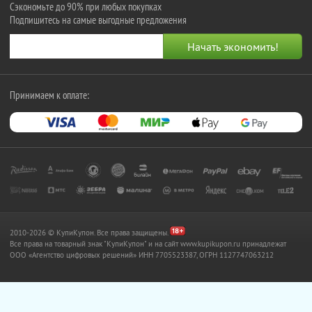
Сэкономьте до 90% при любых покупках
Подпишитесь на самые выгодные предложения
Принимаем к оплате:
2010-2026 © КупиКупон. Все права защищены.
Все права на товарный знак "КупиКупон" и на сайт www.kupikupon.ru принадлежат
OOO «Агентство цифровых решений» ИНН 7705523387, ОГРН 1127747063212