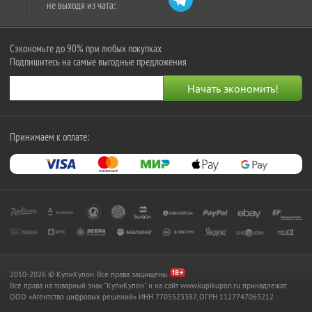
не выходя из чата:
Сэкономьте до 90% при любых покупках
Подпишитесь на самые выгодные предложения
Принимаем к оплате:
2010-2026 © КупиКупон. Все права защищены.
Все права на товарный знак "КупиКупон" и на сайт www.kupikupon.ru принадлежат
OOO «Агентство цифровых решений» ИНН 7705523387, ОГРН 1127747063212