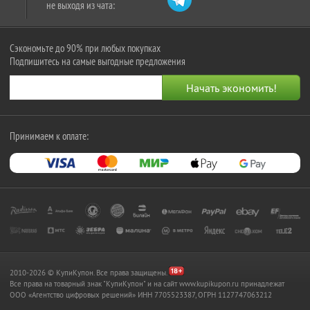
не выходя из чата:
Сэкономьте до 90% при любых покупках
Подпишитесь на самые выгодные предложения
Принимаем к оплате:
2010-2026 © КупиКупон. Все права защищены.
Все права на товарный знак "КупиКупон" и на сайт www.kupikupon.ru принадлежат
OOO «Агентство цифровых решений» ИНН 7705523387, ОГРН 1127747063212