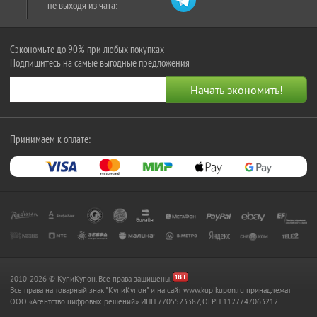
не выходя из чата:
Сэкономьте до 90% при любых покупках
Подпишитесь на самые выгодные предложения
Принимаем к оплате:
2010-2026 © КупиКупон. Все права защищены.
Все права на товарный знак "КупиКупон" и на сайт www.kupikupon.ru принадлежат
OOO «Агентство цифровых решений» ИНН 7705523387, ОГРН 1127747063212