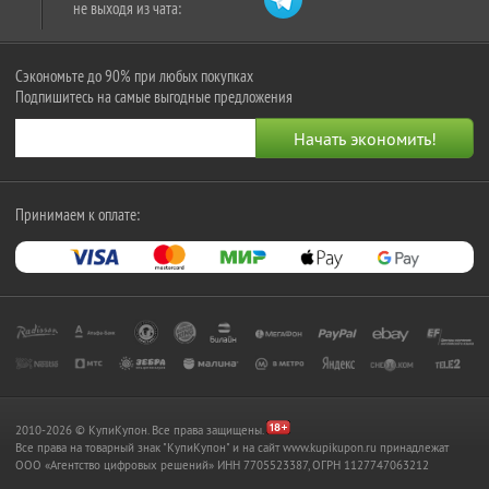
не выходя из чата:
Сэкономьте до 90% при любых покупках
Подпишитесь на самые выгодные предложения
Принимаем к оплате:
2010-2026 © КупиКупон. Все права защищены.
Все права на товарный знак "КупиКупон" и на сайт www.kupikupon.ru принадлежат
OOO «Агентство цифровых решений» ИНН 7705523387, ОГРН 1127747063212