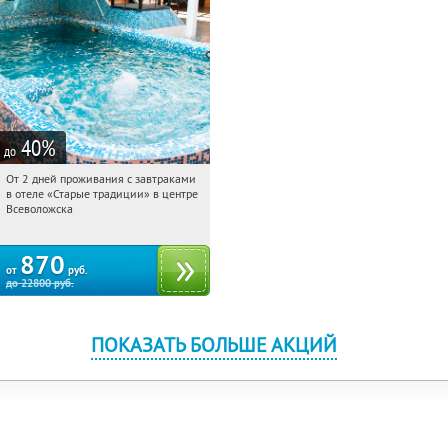
40
%
до
От 2 дней проживания с завтраками
06:47:00
Купили:
123
в отеле «Старые традиции» в центре
Ленинградская обл., г. Всеволожск, ул.
Всеволожска
Взлетная, д. 10
870
от
руб.
до
22800
руб.
ПОКАЗАТЬ БОЛЬШЕ АКЦИЙ