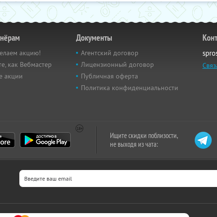
тнёрам
Документы
Кон
елаем акцию!
Агентский договор
spro
е, как Вебмастер
Лицензионный договор
Связ
е акции
Публичная оферта
Политика конфиденциальности
Ищите скидки поблизости,
не выходя из чата: