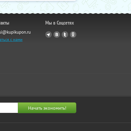
такты
Мы в Соцсетях
si@kupikupon.ru
аться с нами