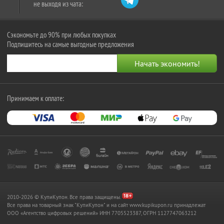
не выходя из чата:
Сэкономьте до 90% при любых покупках
Подпишитесь на самые выгодные предложения
Принимаем к оплате:
2010-2026 © КупиКупон. Все права защищены.
Все права на товарный знак "КупиКупон" и на сайт www.kupikupon.ru принадлежат
OOO «Агентство цифровых решений» ИНН 7705523387, ОГРН 1127747063212