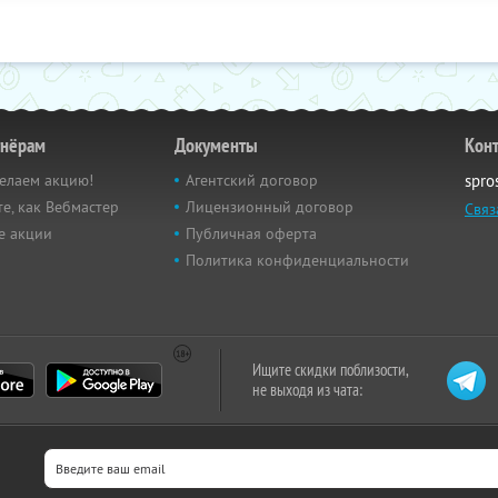
тнёрам
Документы
Кон
елаем акцию!
Агентский договор
spro
е, как Вебмастер
Лицензионный договор
Связ
е акции
Публичная оферта
Политика конфиденциальности
Ищите скидки поблизости,
не выходя из чата: