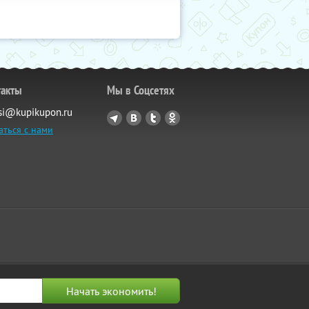
такты
Мы в Соцсетях
si@kupikupon.ru
аться с нами