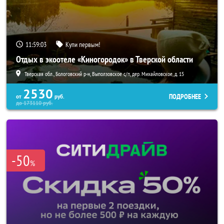
11:59:01
Купи первым!
Отдых в экоотеле «Киногородок» в Тверской области
Тверская обл., Бологовский р-н, Выползовское с/п, дер. Михайловское, д. 15
2530
ПОДРОБНЕЕ
от
руб.
до
173110
руб.
-50
%