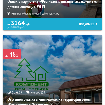
Отдых в парк-отеле «Фестиваль»: питание, аквакомплекс,
детская анимация, Wi-Fi
Рязанская обл., Клепиковский район, пос. Чулис
3164
ПОДРОБНЕЕ
от
руб.
до
107880
руб.
48
%
до
11:59:01
Купили:
118
От 3 дней отдыха в мини-домах на территории отеля
«Компонент» в Подмосковье