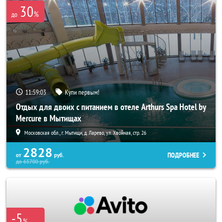
30
%
до
11:59:01
Купи первым!
Отдых для двоих с питанием в отеле Arthurs Spa Hotel by
Mercure в Мытищах
Московская обл., г. Мытищи, д. Ларево, ул. Хвойная, стр. 26
2828
ПОДРОБНЕЕ
от
руб.
до
65700
руб.
-5
%