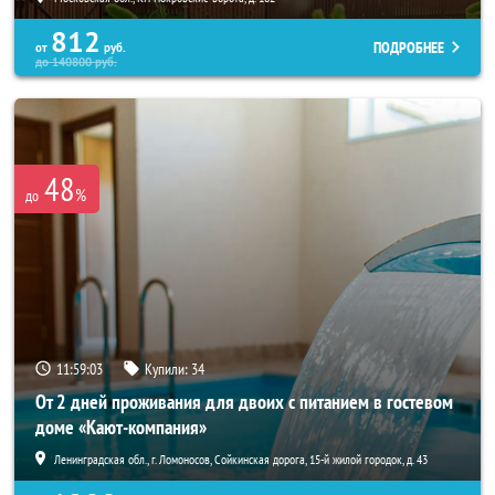
812
ПОДРОБНЕЕ
от
руб.
до
140800
руб.
48
%
до
11:59:01
Купили:
34
От 2 дней проживания для двоих с питанием в гостевом
доме «Кают-компания»
Ленинградская обл., г. Ломоносов, Сойкинская дорога, 15-й жилой городок, д. 43