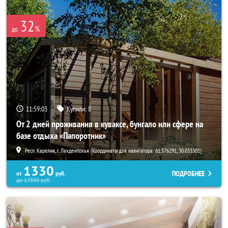
32
%
до
11:59:01
Купили:
8
От 2 дней проживания в куваксе, бунгало или сфере на
базе отдыха «Папоротник»
Респ. Карелия, г. Лахденпохья (Координаты для навигатора: 61.576291, 30.033301)
1330
ПОДРОБНЕЕ
от
руб.
до
17880
руб.