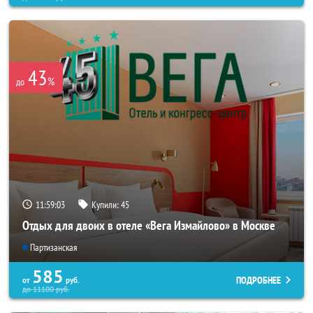
43
%
до
11:59:01
Купили:
45
Отдых для двоих в отеле «Вега Измайлово» в Москве
Партизанская
585
ПОДРОБНЕЕ
от
руб.
до
11100
руб.