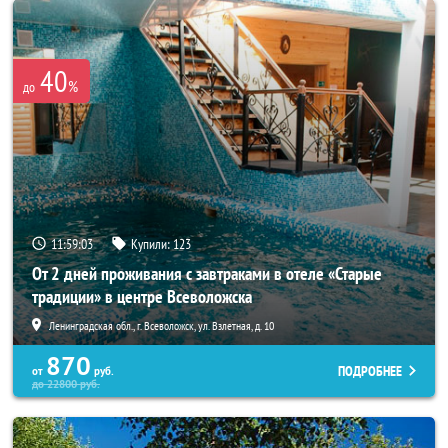
40
%
до
11:59:01
Купили:
123
От 2 дней проживания с завтраками в отеле «Старые
традиции» в центре Всеволожска
Ленинградская обл., г. Всеволожск, ул. Взлетная, д. 10
870
ПОДРОБНЕЕ
от
руб.
до
22800
руб.