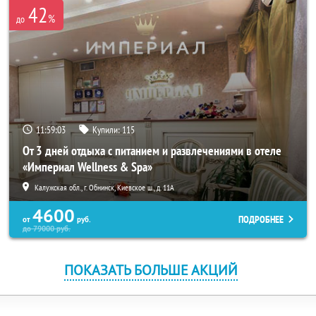
42
%
до
11:59:01
Купили:
115
От 3 дней отдыха с питанием и развлечениями в отеле
«Империал Wellness & Spa»
Калужская обл., г. Обнинск, Киевское ш., д. 11А
4600
ПОДРОБНЕЕ
от
руб.
до
79000
руб.
ПОКАЗАТЬ БОЛЬШЕ АКЦИЙ