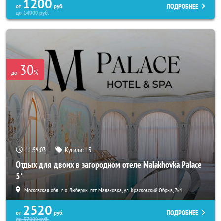
1200
ПОДРОБНЕЕ
от
руб.
до
14900
руб.
30
%
до
11:59:01
Купили:
13
Отдых для двоих в загородном отеле Malakhovka Palace
5*
Московская обл., г. о. Люберцы, пгт Малаховка, ул. Красковский Обрыв, 7к1
2520
ПОДРОБНЕЕ
от
руб.
до
57000
руб.