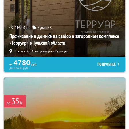
11:59:01
Купили:
8
Проживание в домике на выбор в загородном комплексе
«Терруар» в Тульской области
Тульская обл., Ясногорский р-н, с. Кузмищево
4780
ПОДРОБНЕЕ
от
руб.
до
57400
руб.
35
%
до