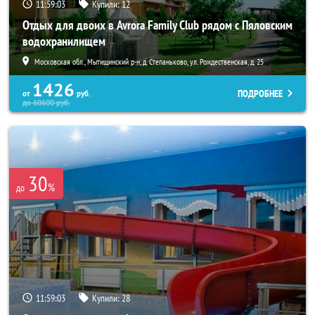
11:59:01
Купили:
12
Отдых для двоих в Avrora Family Club рядом с Пяловским
водохранилищем
Московская обл., Мытищинский р-н, д. Степаньково, ул. Рождественская, д. 25
1426
ПОДРОБНЕЕ
от
руб.
до
60600
руб.
30
%
до
11:59:01
Купили:
28