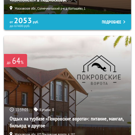
Московская обл., Солнечногорский р-н, д. Колтышево, 1
2053
ПОДРОБНЕЕ
от
руб.
до
67400
руб.
64
%
до
11:59:01
Купили:
8
Отдых на турбазе «Покровские ворота»: питание, мангал,
бильярд и другое
Московская обл., КП Покровские ворота, д. 182