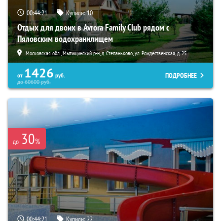
00:44:20
Купили:
10
Отдых для двоих в Avrora Family Club рядом с
Пяловским водохранилищем
Московская обл., Мытищинский р-н, д. Степаньково, ул. Рождественская, д. 25
1426
ПОДРОБНЕЕ
от
руб.
до
60600
руб.
30
%
до
00:44:20
Купили:
22