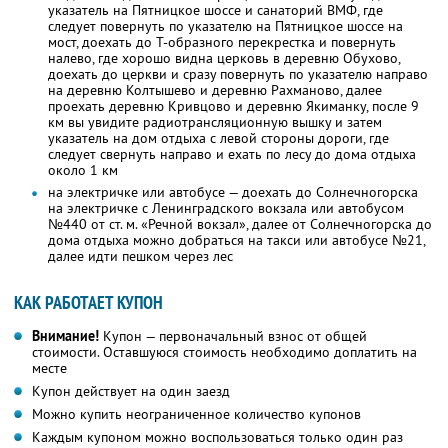
указатель на Пятницкое шоссе и санаторий ВМФ, где
следует повернуть по указателю на Пятницкое шоссе на
мост, доехать до Т-образного перекрестка и повернуть
налево, где хорошо видна церковь в деревню Обухово,
доехать до церкви и сразу повернуть по указателю направо
на деревню Колтышево и деревню Рахманово, далее
проехать деревню Кривцово и деревню Якиманку, после 9
км вы увидите радиотрансляционную вышку и затем
указатель на дом отдыха с левой стороны дороги, где
следует свернуть направо и ехать по лесу до дома отдыха
около 1 км
на электричке или автобусе — доехать до Солнечногорска
на электричке с Ленинградского вокзала или автобусом
№440 от ст. м. «Речной вокзал», далее от Солнечногорска до
дома отдыха можно добраться на такси или автобусе №21,
далее идти пешком через лес
КАК РАБОТАЕТ КУПОН
Внимание!
Купон — первоначальный взнос от общей
стоимости. Оставшуюся стоимость необходимо доплатить на
месте
Купон действует на один заезд
Можно купить неограниченное количество купонов
Каждым купоном можно воспользоваться только один раз