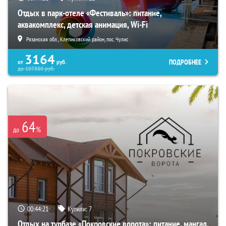
Отдых в парк-отеле «Фестиваль»: питание,
аквакомплекс, детская анимация, Wi-Fi
Рязанская обл., Клепиковский район, пос. Чулис
3164
ПОДРОБНЕЕ
от
руб.
до
107880
руб.
64
%
до
00:44:20
Купили:
7
Отдых на турбазе «Покровские ворота»: питание, мангал,