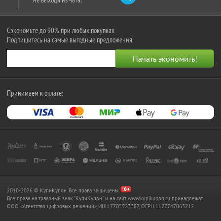
Сэкономьте до 90% при любых покупках
Подпишитесь на самые выгодные предложения
Принимаем к оплате:
2010-2026 © КупиКупон. Все права защищены.
Все права на товарный знак "КупиКупон" и на сайт www.kupikupon.ru принадлежат
OOO «Агентство цифровых решений» ИНН 7705523387, ОГРН 1127747063212