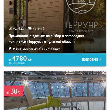
00:44:20
Купили:
8
Проживание в домике на выбор в загородном
комплексе «Терруар» в Тульской области
Тульская обл., Ясногорский р-н, с. Кузмищево
4780
ПОДРОБНЕЕ
от
руб.
до
57400
руб.
30
%
до