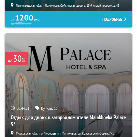
Ленинградская обл., г. Ломоносов, Сойкинская дорога, 15-й жилой городок, д. 43
1200
ПОДРОБНЕЕ
от
руб.
до
14900
руб.
30
%
до
00:44:20
Купили:
13
Отдых для двоих в загородном отеле Malakhovka Palace
5*
Московская обл., г. о. Люберцы, пгт Малаховка, ул. Красковский Обрыв, 7к1