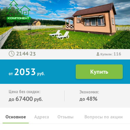
116
:
:
Купили:
2053
от
руб.
Цена без скидки:
Экономия:
67400
48%
до
до
руб.
Основное
Адреса
Отзывы
Вопросы по акции