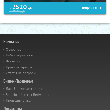
2520
ПОДРОБНЕЕ
от
руб.
до
57000
руб.
Компания
Основное
Публикации о нас
Вакансии
Правила сервиса
Ответы на вопросы
Бизнес-Партнёрам
Давайте сделаем акцию!
Заработайте, как Вебмастер
Прошедшие акции
Документы