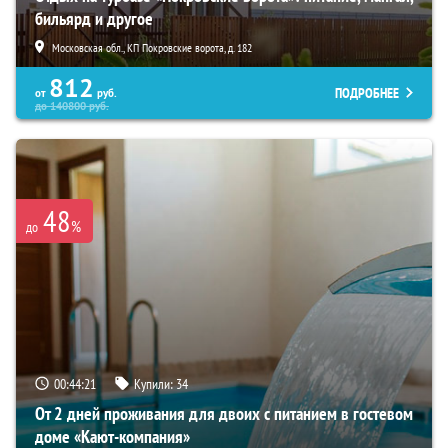
бильярд и другое
Московская обл., КП Покровские ворота, д. 182
812
ПОДРОБНЕЕ
от
руб.
до
140800
руб.
48
%
до
00:44:20
Купили:
34
От 2 дней проживания для двоих с питанием в гостевом
доме «Кают-компания»