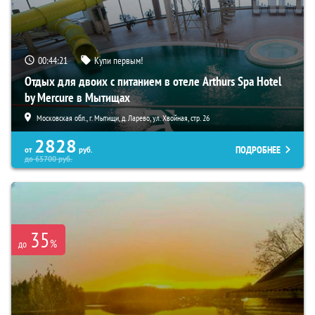
00:44:20
Купи первым!
Отдых для двоих с питанием в отеле Arthurs Spa Hotel
by Mercure в Мытищах
Московская обл., г. Мытищи, д. Ларево, ул. Хвойная, стр. 26
2828
ПОДРОБНЕЕ
от
руб.
до
65700
руб.
35
%
до