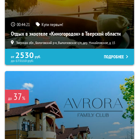
00:44:20
Купи первым!
Отдых в экоотеле «Киногородок» в Тверской области
Тверская обл., Бологовский р-н, Выползовское с/п, дер. Михайловское, д. 15
2530
ПОДРОБНЕЕ
от
руб.
до
173110
руб.
37
%
до