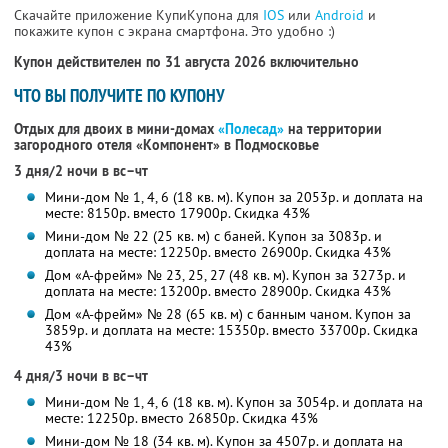
Скачайте приложение КупиКупона для
IOS
или
Android
и
покажите купон с экрана смартфона. Это удобно :)
Купон действителен по 31 августа 2026 включительно
ЧТО ВЫ ПОЛУЧИТЕ ПО КУПОНУ
Отдых для двоих в мини-домах
«Полесад»
на территории
загородного отеля «Компонент» в Подмосковье
3 дня/2 ночи в вс–чт
Мини-дом № 1, 4, 6 (18 кв. м). Купон за 2053р. и доплата на
месте: 8150р. вместо 17900р. Скидка 43%
Мини-дом № 22 (25 кв. м) с баней. Купон за 3083р. и
доплата на месте: 12250р. вместо 26900р. Скидка 43%
Дом «А-фрейм» № 23, 25, 27 (48 кв. м). Купон за 3273р. и
доплата на месте: 13200р. вместо 28900р. Скидка 43%
Дом «А-фрейм» № 28 (65 кв. м) с банным чаном. Купон за
3859р. и доплата на месте: 15350р. вместо 33700р. Скидка
43%
4 дня/3 ночи в вс–чт
Мини-дом № 1, 4, 6 (18 кв. м). Купон за 3054р. и доплата на
месте: 12250р. вместо 26850р. Скидка 43%
Мини-дом № 18 (34 кв. м). Купон за 4507р. и доплата на