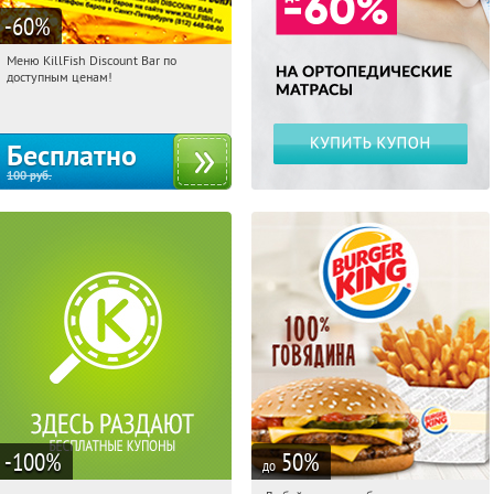
-60
%
Меню KillFish Discount Bar по
00:46:41
Получили:
12494
доступным ценам!
Бесплатно
100
руб.
-100
%
50
%
до