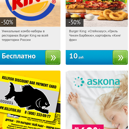
-50
%
-50
%
Уникальные комбо-наборы в
Burger King: «Стейкхаус», «Гриль
00:46:41
Получили:
25660
00:46:41
Купили:
18007
ресторанах Burger King на всей
Чикен Барбекю», картофель «Кинг
Россия
Екатеринбург
территории России
фри»
Бесплатно
10
руб.