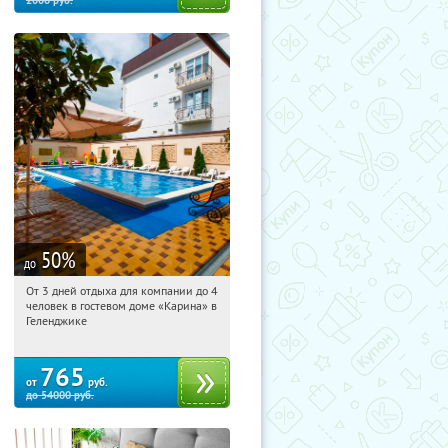
2000
руб.
50
%
до
От 3 дней отдыха для компании до 4
00:46:41
Купили:
2
человек в гостевом доме «Карина» в
Краснодарский край, г. Геленджик, ул.
Геленджике
Краснодарская, д. 19
765
от
руб.
до
54000
руб.