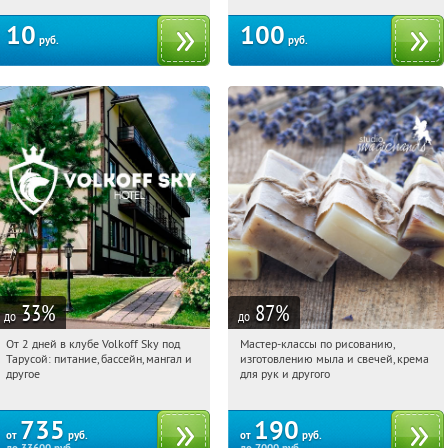
10
100
руб.
руб.
33
%
87
%
до
до
От 2 дней в клубе Volkoff Sky под
Мастер-классы по рисованию,
00:46:41
Купили:
8
00:46:41
Купили:
90
Тарусой: питание, бассейн, мангал и
изготовлению мыла и свечей, крема
Новослободская
Калужская обл., Тарусский р-н, с.
другое
для рук и другого
Волковское, ул. Полевая, д. 21
735
190
от
руб.
от
руб.