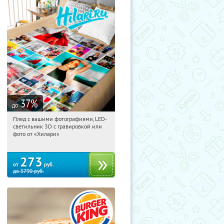
37
%
до
Плед с вашими фотографиями, LED-
00:46:41
Купили:
10
светильник 3D с гравировкой или
Москва, Россия
фото от «Хилари»
273
от
руб.
до
5790
руб.