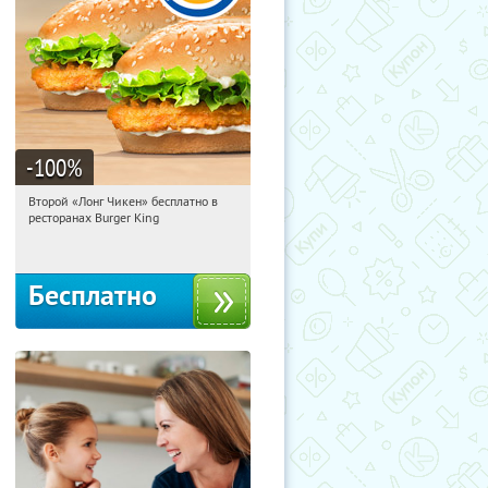
-100
%
Второй «Лонг Чикен» бесплатно в
00:46:41
Получили:
4005
ресторанах Burger King
Екатеринбург
Бесплатно