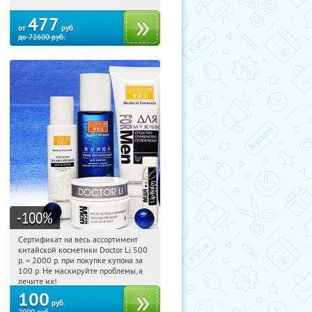
477
от
руб.
до
72600
руб.
-100
%
Сертификат на весь ассортимент
00:46:41
Купили:
5010
китайской косметики Doctor Li 500
р. = 2000 р. при покупке купона за
100 р. Не маскируйте проблемы, а
лечите их!
100
руб.