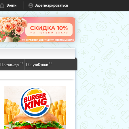
Войти
Зарегистрироваться
49
84
Промокоды
ПолучиКупон