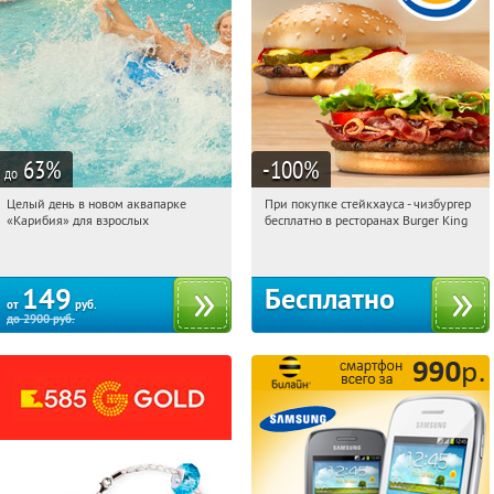
63
%
-100
%
до
Целый день в новом аквапарке
При покупке стейкхауса - чизбургер
00:46:41
Купили:
4177
00:46:41
Получили:
4041
«Карибия» для взрослых
бесплатно в ресторанах Burger King
Перово
Екатеринбург
149
Бесплатно
от
руб.
до
2900
руб.