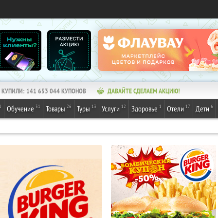
КУПИЛИ:
141 653 044
КУПОНОВ
ДАВАЙТЕ СДЕЛАЕМ АКЦИЮ!
1
31
26
13
12
1
17
6
Обучение
Товары
Туры
Услуги
Здоровье
Отели
Дети