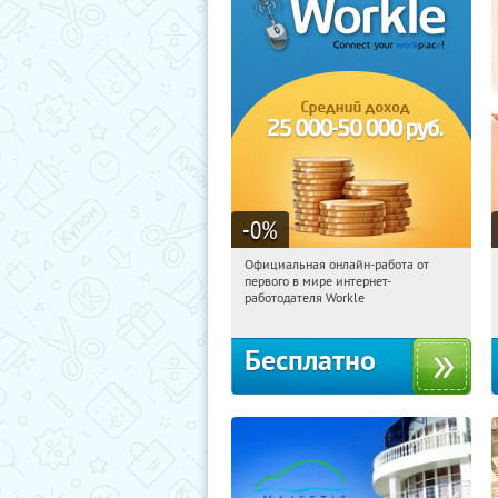
-0
%
Официальная онлайн-работа от
00:46:41
Получили:
4547
первого в мире интернет-
работодателя Workle
Бесплатно