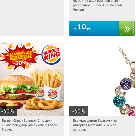
Любой из двух наборов в сети
00:46:41
00:46:41
Купили:
8722
ресторанов Burger King по всей
России
10
от
руб.
-50
%
-50
%
Burger King: «Воппер», 2 порции
Все украшения Swarovski от
00:46:41
Купили:
7553
00:46:41
Купили:
7089
«Кинг фри», порция луковых колец,
интернет-магазина «J&J» за
Екатеринбург
3 соуса
полцены!