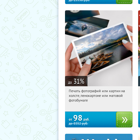
до
13990
руб.
31
%
до
Печать фотографий или картин на
00:46:41
Купили:
60
холсте, пенокартоне или матовой
Электрозаводская
фотобумаге
98
от
руб.
до
8352
руб.