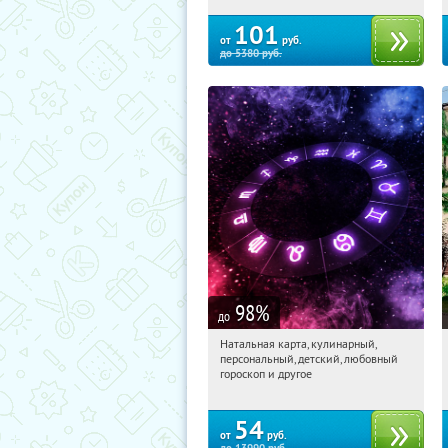
101
от
руб.
до
5380
руб.
98
%
до
Натальная карта, кулинарный,
00:46:41
Купили:
424
персональный, детский, любовный
Россия
гороскоп и другое
54
от
руб.