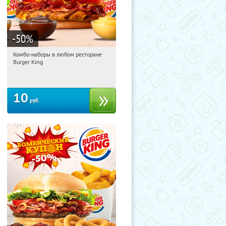
-50
%
Комбо-наборы в любом ресторане
00:46:41
Купили:
12911
Burger King
10
руб.