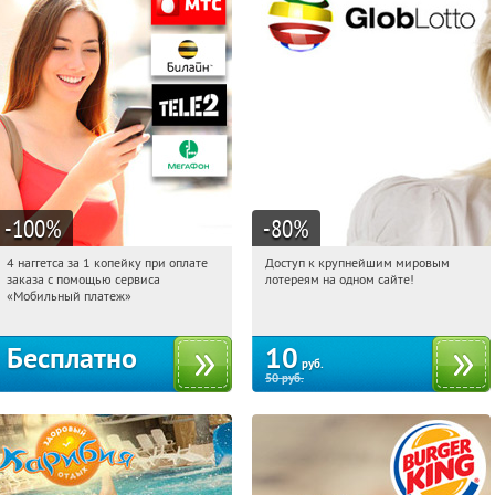
-100
%
-80
%
4 наггетса за 1 копейку при оплате
Доступ к крупнейшим мировым
00:46:41
Получили:
4361
00:46:41
Купили:
4234
заказа с помощью сервиса
лотереям на одном сайте!
Москва, Россия
«Мобильный платеж»
Бесплатно
10
руб.
50
руб.