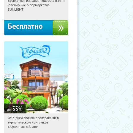
Бесплатная изящная подвеска в сети
00:46:41
Получили:
7877
ювелирных гипермаркетов
Москва, Россия
SUNLIGHT
Бесплатно
33
%
до
От 3 дней отдыха с завтраками в
00:46:41
Купили:
11
туристическом комплексе
Краснодарский край, г. Анапа,
«Афалина» в Анапе
Пионерский пр-т, д. 116