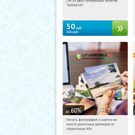
Сет из двух лотерейных билетов
00:46:41
Купили:
10116
“БИГАБУМ”
50
руб.
150
руб.
60
%
до
Печать фотографий и картин на
00:46:41
Купили:
369
холсте различных размеров от
Россия
«Красотища 48»