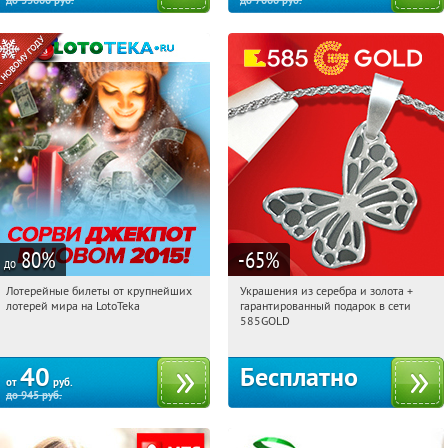
до
33600
руб.
до
7000
руб.
80
%
-65
%
до
Лотерейные билеты от крупнейших
Украшения из серебра и золота +
00:46:41
Купили:
4880
00:46:41
Получили:
4842
лотерей мира на LotoTeka
гарантированный подарок в сети
Москва, Россия
585GOLD
40
Бесплатно
от
руб.
до
945
руб.