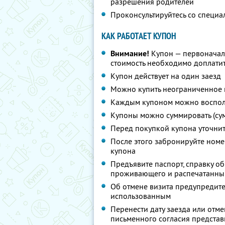
разрешения родителей
Проконсультируйтесь со специа
КАК РАБОТАЕТ КУПОН
Внимание!
Купон — первоначал
стоимость необходимо доплатит
Купон действует на один заезд
Можно купить неограниченное 
Каждым купоном можно восполь
Купоны можно суммировать (су
Перед покупкой купона уточни
После этого забронируйте номе
купона
Предъявите паспорт, справку об
проживающего и распечатанный
Об отмене визита предупредите 
использованным
Перенести дату заезда или отм
письменного согласия предста