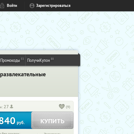
Войти
Зарегистрироваться
53
88
Промокоды
ПолучиКупон
е развлекательные
27
(9)
и:
840
КУПИТЬ
руб.
 без скидки: