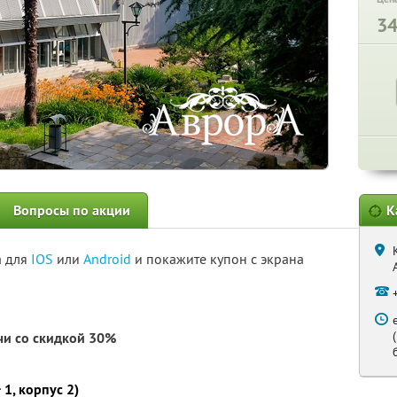
3
Вопросы по акции
К
а для
IOS
или
Android
и покажите купон с экрана
чи со скидкой 30%
1, корпус 2)