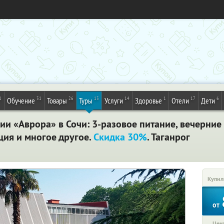
1
31
26
13
14
1
17
6
Обучение
Товары
Туры
Услуги
Здоровье
Отели
Дети
рии «Аврора» в Сочи: 3-разовое питание, вечерни
ция и многое другое.
Скидка 30%
. Таганрог
Купил
от
Цена