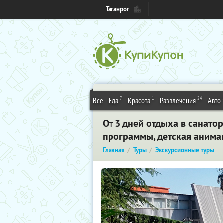
Таганрог
7
1
24
Все
Еда
Красота
Развлечения
Авто
От 3 дней отдыха в санато
программы, детская анима
Главная
Туры
Экскурсионные туры