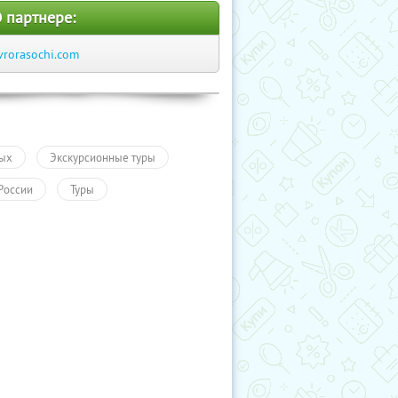
 партнере:
vrorasochi.com
ых
Экскурсионные туры
России
Туры