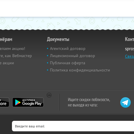
тнёрам
Документы
Кон
елаем акцию!
Агентский договор
spro
е, как Вебмастер
Лицензионный договор
Связ
е акции
Публичная оферта
Политика конфиденциальности
Ищите скидки поблизости,
не выходя из чата: