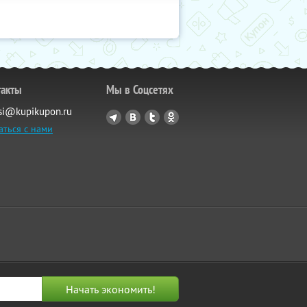
такты
Мы в Соцсетях
si@kupikupon.ru
аться с нами