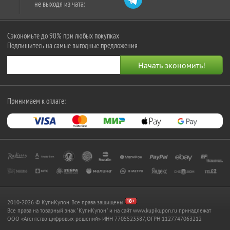
не выходя из чата:
Сэкономьте до 90% при любых покупках
Подпишитесь на самые выгодные предложения
Принимаем к оплате:
2010-2026 © КупиКупон. Все права защищены.
Все права на товарный знак "КупиКупон" и на сайт www.kupikupon.ru принадлежат
OOO «Агентство цифровых решений» ИНН 7705523387, ОГРН 1127747063212