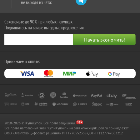
не выходя из чата:
Сэкономьте до 90% при любых покупках
Подпишитесь на самые выгодные предложения
Принимаем к оплате:
2010-2026 © КупиКупон. Все права защищены.
Все права на товарный знак "КупиКупон" и на сайт www.kupikupon.ru принадлежат
OOO «Агентство цифровых решений» ИНН 7705523387, ОГРН 1127747063212