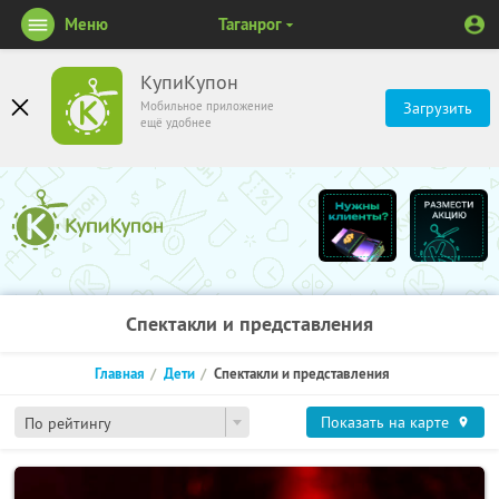
Меню
Таганрог
КупиКупон
Мобильное приложение
Загрузить
ещё удобнее
Спектакли и представления
Главная
Дети
Спектакли и представления
Показать на карте
По рейтингу