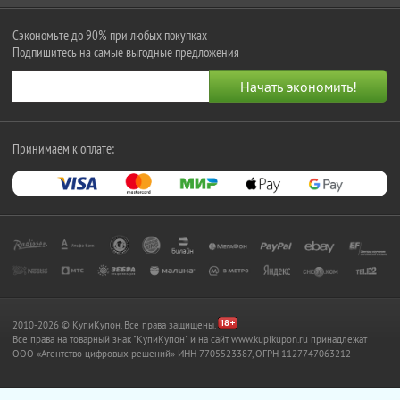
Сэкономьте до 90% при любых покупках
Подпишитесь на самые выгодные предложения
Принимаем к оплате:
2010-2026 © КупиКупон. Все права защищены.
Все права на товарный знак "КупиКупон" и на сайт www.kupikupon.ru принадлежат
OOO «Агентство цифровых решений» ИНН 7705523387, ОГРН 1127747063212