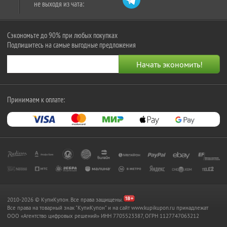
не выходя из чата:
Сэкономьте до 90% при любых покупках
Подпишитесь на самые выгодные предложения
Принимаем к оплате:
2010-2026 © КупиКупон. Все права защищены.
Все права на товарный знак "КупиКупон" и на сайт www.kupikupon.ru принадлежат
OOO «Агентство цифровых решений» ИНН 7705523387, ОГРН 1127747063212