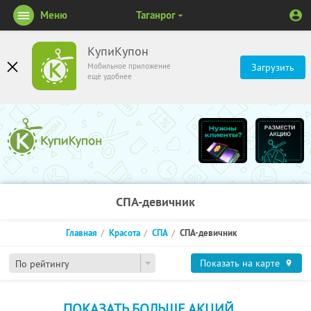
Меню
Таганрог
КупиКупон
Мобильное приложение
Загрузить
ещё удобнее
СПА-девичник
Главная
Красота
СПА
СПА-девичник
Показать на карте
По рейтингу
ПОКАЗАТЬ БОЛЬШЕ АКЦИЙ