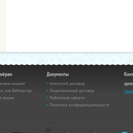
тнёрам
Документы
Кон
елаем акцию!
Агентский договор
spro
е, как Вебмастер
Лицензионный договор
Связ
е акции
Публичная оферта
Политика конфиденциальности