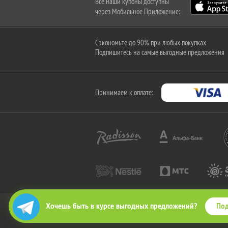
Все наши купоны доступны
через Мобильное Приложение:
Сэкономьте до 90% при любых покупках
Подпишитесь на самые выгодные предложения
Принимаем к оплате:
Под
Хочешь быть в курсе выгодных предложений?
2010-2026 © КупиКупон. Все права защищены.
Все права на товарный знак "КупиКупон" и на сайт