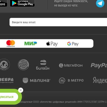
Ищите скидки поблизости,
не выходя из чата:
писаться
 www.kupikupon.ru принадлежат OOO «Агентство цифровых решений» ИНН 7705523387, ОГРН