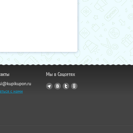
такты
Мы в Соцсетях
si@kupikupon.ru
аться с нами