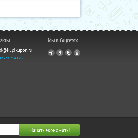
такты
Мы в Соцсетях
si@kupikupon.ru
аться с нами