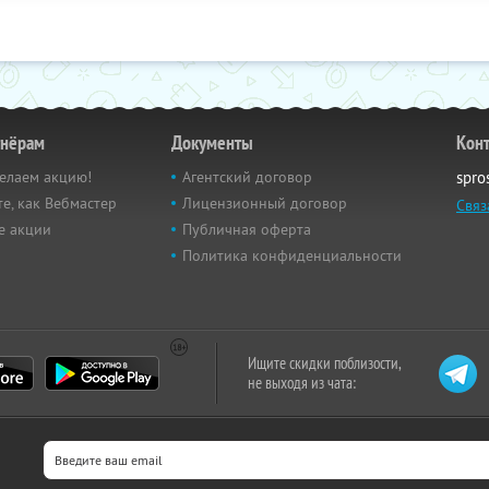
тнёрам
Документы
Кон
елаем акцию!
Агентский договор
spro
е, как Вебмастер
Лицензионный договор
Связ
е акции
Публичная оферта
Политика конфиденциальности
Ищите скидки поблизости,
не выходя из чата: