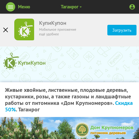
Меню
Таганрог
КупиКупон
Мобильное приложение
Загрузить
ещё удобнее
Живые хвойные, лиственные, плодовые деревья,
кустарники, розы, а также газоны и ландшафтные
работы от питомника «Дом Крупномеров».
Скидка
50%
. Таганрог