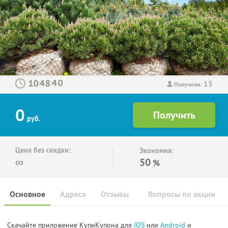
15
:
:
Получили:
0
руб.
Цена без скидки:
Экономия:
∞
50
%
Основное
Адреса
Отзывы
Вопросы по акции
Скачайте приложение КупиКупона для
IOS
или
Android
и