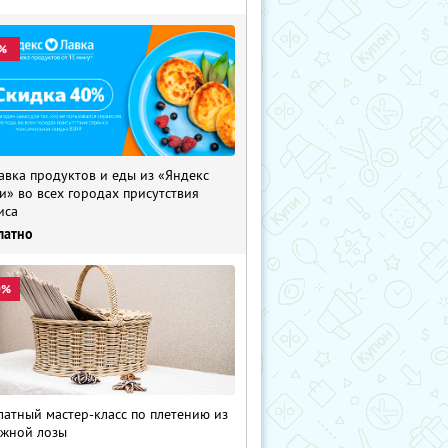
%
авка продуктов и еды из «Яндекс
и» во всех городах присутствия
иса
латно
0%
латный мастер-класс по плетению из
жной лозы