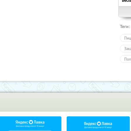
Бесп
Теги:
Пиц
Зак
Пол