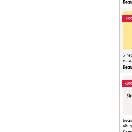
Бесп
-35
3 пе
мага
Бесп
-10
Бесп
«Янд