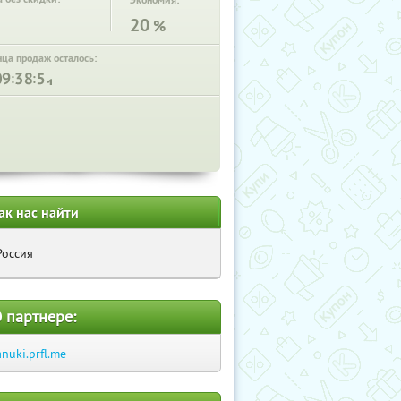
Экономия:
20
%
нца продаж осталось:
:
:
ак нас найти
Россия
 партнере:
anuki.prfl.me