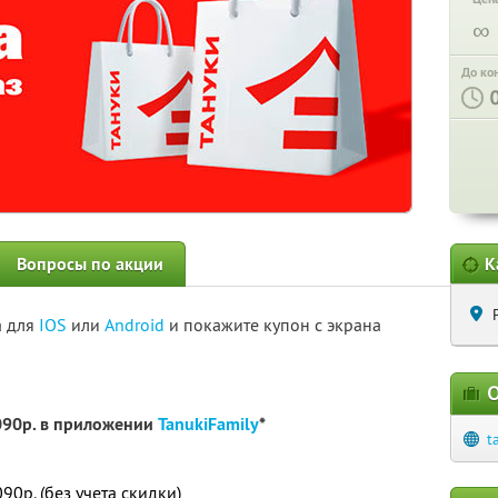
∞
До ко
Вопросы по акции
К
а для
IOS
или
Android
и покажите купон с экрана
О
090р. в приложении
TanukiFamily
*
t
0р. (без учета скидки)