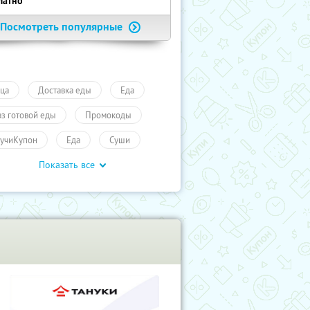
латно
Посмотреть популярные
ца
Доставка еды
Еда
аз готовой еды
Промокоды
учиКупон
Еда
Суши
Показать все