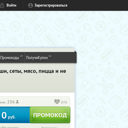
Войти
Зарегистрироваться
49
84
Промокоды
ПолучиКупон
и, сеты, мясо, пицца и не
256
(11)
или:
0
руб.
 без скидки: