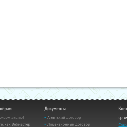
тнёрам
Документы
Кон
елаем акцию!
Агентский договор
spro
е, как Вебмастер
Лицензионный договор
Связ