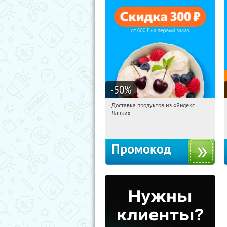
-50
%
Доставка продуктов из «Яндекс
12:38:48
Получили:
5
Лавки»
Россия
Промокод