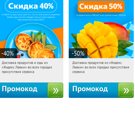
-40
%
-50
%
Доставка продуктов и еды из
Доставка продуктов из «Яндекс
12:38:48
Получили:
38
12:38:48
Получили:
165
«Яндекс Лавки» во всех городах
Лавки» во всех городах присутствия
Россия
Россия
присутствия сервиса
сервиса
Промокод
Промокод