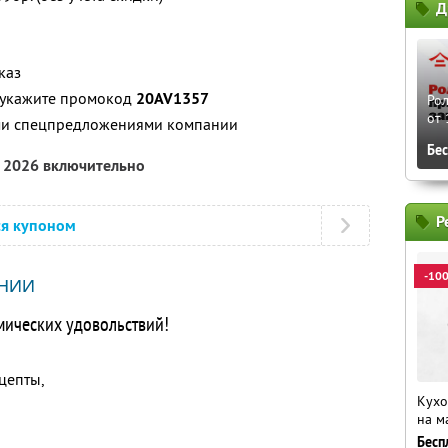
Д
каз
, укажите промокод
20AV1357
Рол
от 
ими спецпредложениями компании
Бе
а 2026 включительно
Р
ся купоном
-10
НИИ
мических удовольствий!
цепты,
Кухо
на м
Бесп