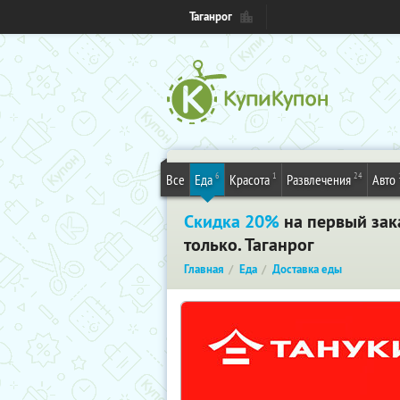
Таганрог
6
1
24
Все
Еда
Красота
Развлечения
Авто
Скидка 20%
на первый зака
только. Таганрог
Главная
Еда
Доставка еды