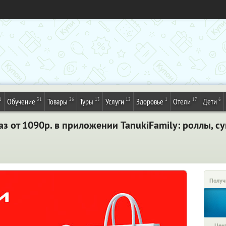
1
31
26
13
12
1
17
6
Обучение
Товары
Туры
Услуги
Здоровье
Отели
Дети
з от 1090р. в приложении TanukiFamily: роллы, суш
Получ
Цена