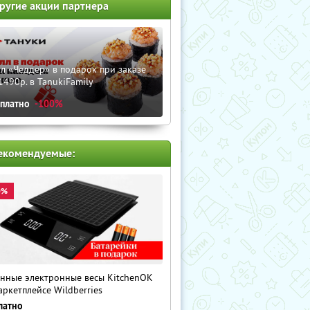
ругие акции партнера
л «Чеддер» в подарок при заказе
1490р. в TanukiFamily
сплатно
-100%
екомендуемые:
0%
нные электронные весы KitchenOK
аркетплейсе Wildberries
латно