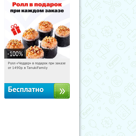
-100
%
Ролл «Чеддер» в подарок при заказе
12:38:48
Получили:
108
от 1490р. в TanukiFamily
Россия
Бесплатно