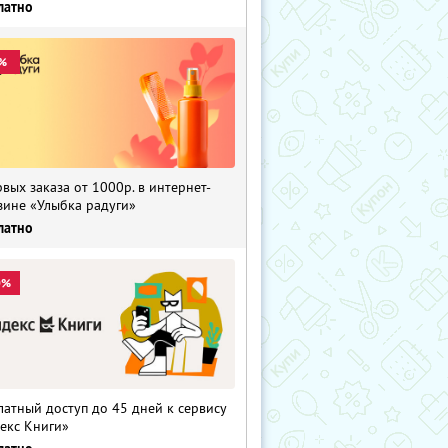
латно
%
рвых заказа от 1000р. в интернет-
зине «Улыбка радуги»
латно
0%
латный доступ до 45 дней к сервису
екс Книги»