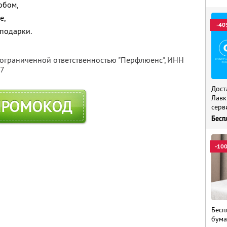
обом,
е,
-40
 подарки.
 ограниченной ответственностью "Перфлюенс",
ИНН
57
Дост
Лавк
ПРОМОКОД
серв
Бесп
-10
Бесп
бума