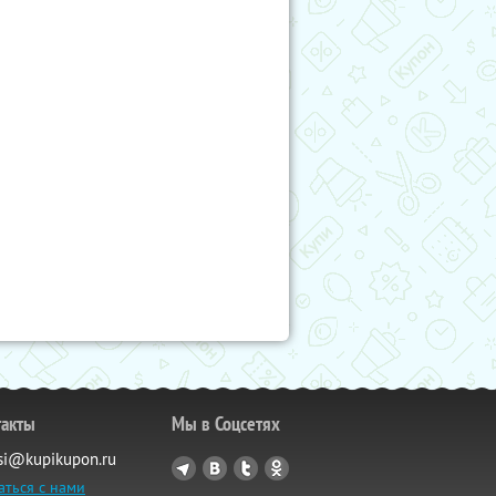
такты
Мы в Соцсетях
si@kupikupon.ru
аться с нами