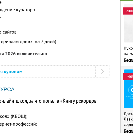
е
ждение куратора
-10
о
ю сайтов
териалам даётся на 7 дней)
Кухо
бря 2026 включительно
на м
Бесп
ся купоном
-40
КУРСА
онлайн-школ, за что попал в «Книгу рекордов
Дост
кол» (КВОШ);
Лавк
тернет-профессий;
серв
Бесп