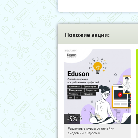
Похожие акции:
-5
%
Различные курсы от онлайн-
06:47:54
Получили:
2
академии «Эдюсон»
Россия