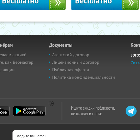
Бесплатно
Бесплатно
тнёрам
Документы
Кон
елаем акцию!
Агентский договор
spro
е, как Вебмастер
Лицензионный договор
Связ
е акции
Публичная оферта
Политика конфиденциальности
Ищите скидки поблизости,
не выходя из чата: