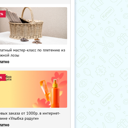
0%
латный мастер-класс по плетению из
жной лозы
латно
%
рвых заказа от 1000р. в интернет-
зине «Улыбка радуги»
латно