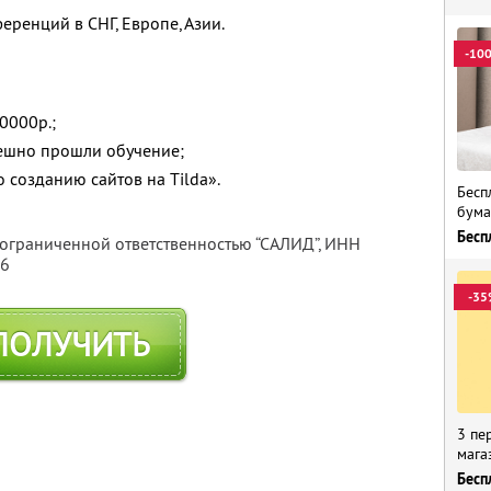
еренций в СНГ, Европе, Азии.
-10
50000р.;
пешно прошли обучение;
 созданию сайтов на Tilda».
Бесп
бума
Бесп
 ограниченной ответственностью “САЛИД”,
ИНН
76
-35
ПОЛУЧИТЬ
3 пе
мага
Бесп