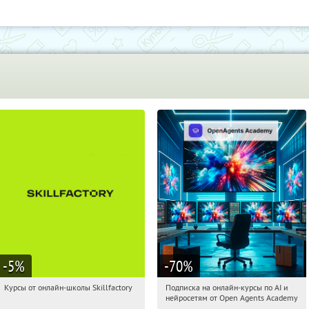
-5
%
-70
%
Курсы от онлайн-школы Skillfactory
Подписка на онлайн-курсы по AI и
06:47:54
Получи первым!
06:47:54
Получили:
18
нейросетям от Open Agents Academy
Россия
Россия