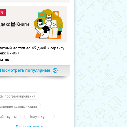
0%
латный доступ до 45 дней к сервису
екс Книги»
латно
Посмотреть популярные
сы программирования
ышение квалификации
айн-курсы
ПолучиКупон
Показать все
чение
Другое
Обучение