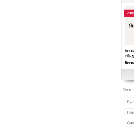
-10
Бесп
«Янд
Бесп
Теги:
Кур
Пов
Онл
Обу