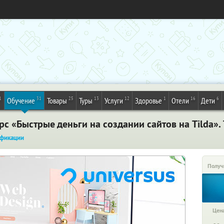
1
31
25
13
12
1
16
6
Обучение
Товары
Туры
Услуги
Здоровье
Отели
Дети
с «Быстрые деньги на создании сайтов на Tilda».
фикации
Получ
Цена