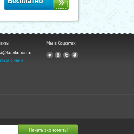
Бесплатно
такты
Мы в Соцсетях
si@kupikupon.ru
аться с нами