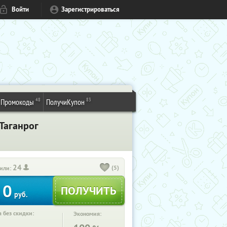
Войти
Зарегистрироваться
48
83
Промокоды
ПолучиКупон
 Таганрог
24
(5)
или:
0
руб.
 без скидки:
Экономия: