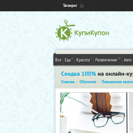
Таганрог
6
1
24
Все
Еда
Красота
Развлечения
Авто
Скидка 100%
на онлайн-кур
Главная
Обучение
Повышение квали