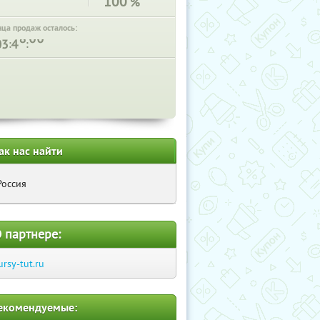
100
%
нца продаж осталось:
:
:
ак нас найти
Россия
 партнере:
ursy-tut.ru
екомендуемые: