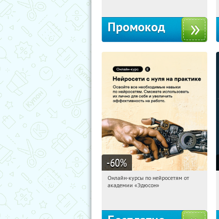
Промокод
-60
%
Онлайн-курсы по нейросетям от
06:47:54
Получили:
6
академии «Эдюсон»
Москва