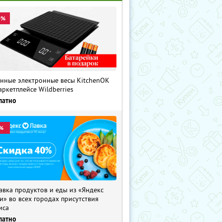
0%
нные электронные весы KitchenOK
аркетплейсе Wildberries
латно
%
авка продуктов и еды из «Яндекс
и» во всех городах присутствия
иса
латно