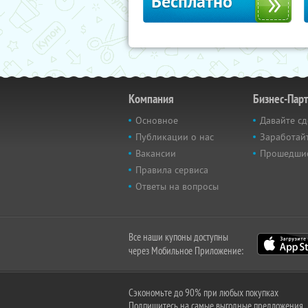
Бесплатно
Компания
Бизнес-Пар
Основное
Давайте сд
Публикации о нас
Заработайт
Вакансии
Прошедши
Правила сервиса
Ответы на вопросы
Все наши купоны доступны
через Мобильное Приложение:
Сэкономьте до 90% при любых покупках
Подпишитесь на самые выгодные предложения