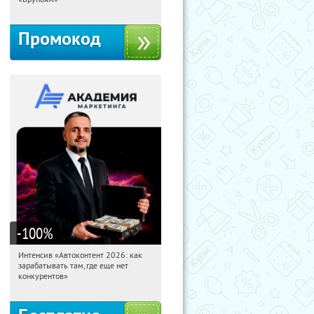
Промокод
-100
%
Интенсив «Автоконтент 2026: как
06:47:54
Получили:
4
зарабатывать там, где еще нет
Россия
конкурентов»