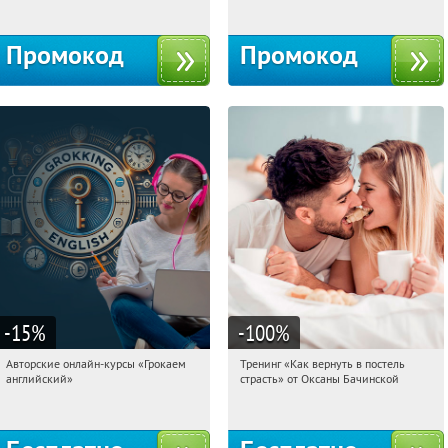
Промокод
Промокод
-15
%
-100
%
Авторские онлайн-курсы «Грокаем
Тренинг «Как вернуть в постель
06:47:54
Получили:
4
06:47:54
Получили:
13
английский»
страсть» от Оксаны Бачинской
Россия
Россия