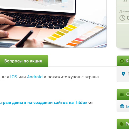
∞
До ко
Вопросы по акции
К
а для
IOS
или
Android
и покажите купон с экрана
О
трые деньги на создании сайтов на Tilda»
от
k
Р