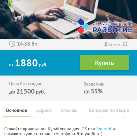
22
:
:
Купили:
1880
от
руб.
Цена без скидки:
Экономия:
21500
53%
до
до
руб.
Основное
Адреса
Отзывы
Вопросы по акции
Скачайте приложение КупиКупона для
IOS
или
Android
и
покажите купон с экрана смартфона. Это удобно :)