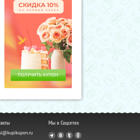
такты
Мы в Соцсетях
si@kupikupon.ru