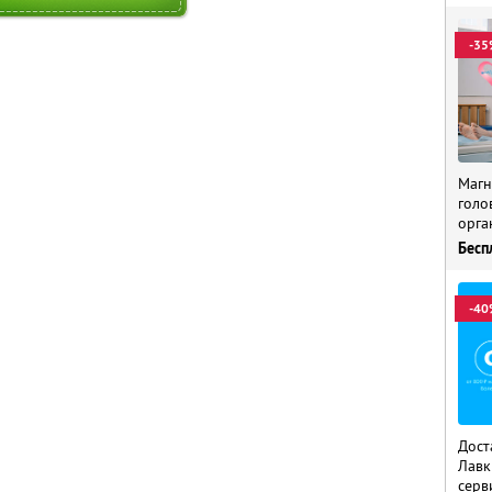
-35
Магн
голо
орга
Бесп
-40
Дост
Лавк
серв