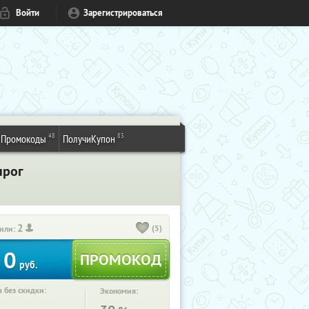
Войти
Зарегистрироваться
48
83
Промокоды
ПолучиКупон
нрог
2
(5)
или:
0
руб.
 без скидки:
Экономия: