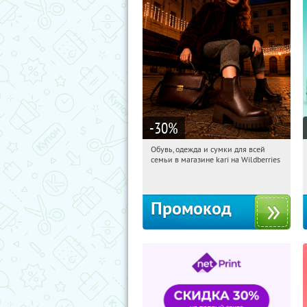
-30
%
Обувь, одежда и сумки для всей
05:00:27
Получили:
30
семьи в магазине kari на Wildberries
Россия
Промокод