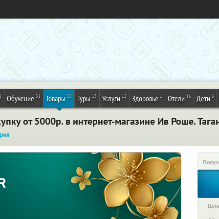
1
31
25
13
12
1
16
6
Обучение
Товары
Туры
Услуги
Здоровье
Отели
Дети
пку от 5000р. в интернет-магазине Ив Роше. Тага
рия
Получ
Цена