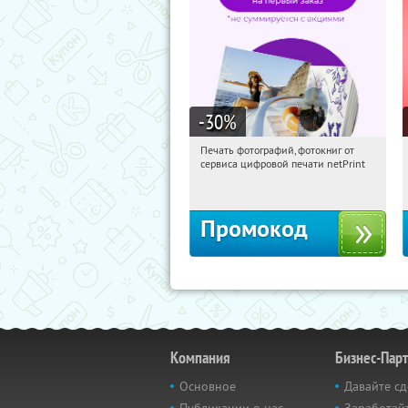
-30
%
Печать фотографий, фотокниг от
05:00:27
Получили:
4
сервиса цифровой печати netPrint
Россия
Промокод
Компания
Бизнес-Пар
Основное
Давайте сд