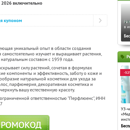
а 2026 включительно
ся купоном
На
в и
Бе
еющая уникальный опыт в области создания
 самостоятельно изучает и выращивает растения,
Р
 натуральным составом с 1959 года.
скрывает силу растений, сочетая в формулах
ие компоненты и эффективность, заботу о коже и
-52
ообразие натуральной косметики для ухода за
волос, парфюмерия, декоративная косметика и
черкнуть вашу естественную красоту.
 ограниченной ответственностью "Перфлюенс",
ИНН
57
УЗ-ч
«Мед
инст
ПРОМОКОД
Бесп