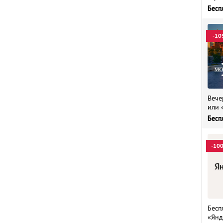
Бесп
-10
Вече
или 
Бесп
-10
Бесп
«Янд