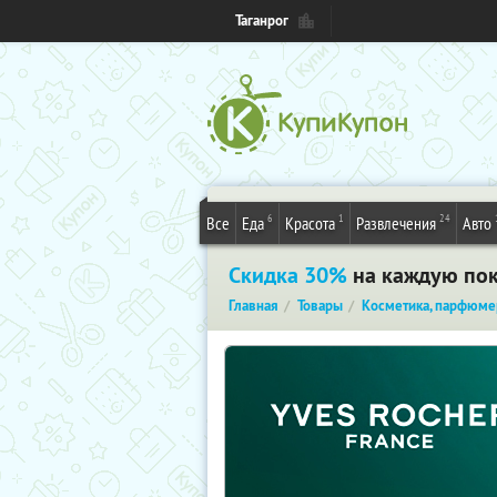
Таганрог
6
1
24
Все
Еда
Красота
Развлечения
Авто
Скидка 30%
на каждую поку
Главная
Товары
Косметика, парфюме