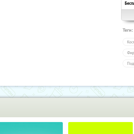
Бесп
Теги:
Кос
Фир
Под
Под
Пол