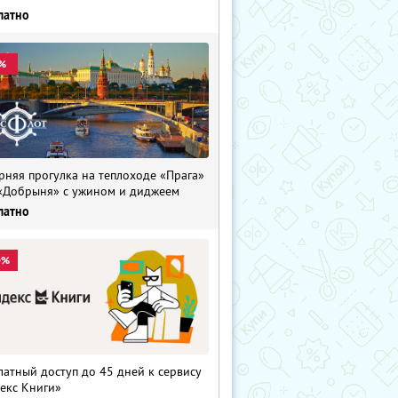
латно
%
рняя прогулка на теплоходе «Прага»
«Добрыня» с ужином и диджеем
латно
0%
латный доступ до 45 дней к сервису
екс Книги»