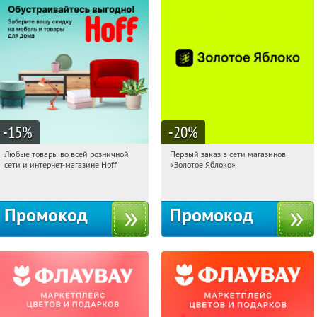
-15
%
-20
%
Любые товары во всей розничной
Первый заказ в сети магазинов
05:00:27
Получили:
83
05:00:27
Получи первым!
сети и интернет-магазине Hoff
«Золотое Яблоко»
Москва, 1-й Волоколамский проезд,
Россия
10с1
Промокод
Промокод