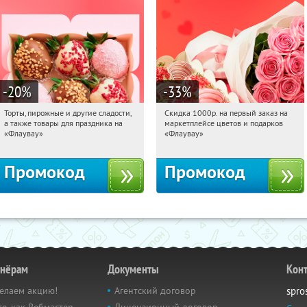
-20
%
-33
%
Торты, пирожные и другие сладости,
Скидка 1000р. на первый заказ на
05:00:27
Получили:
6
05:00:27
Получили:
18
а также товары для праздника на
маркетплейсе цветов и подарков
Россия
Россия
«Флаувау»
«Флаувау»
Промокод
Промокод
тнёрам
Документы
Кон
елаем акцию!
Агентский договор
spro