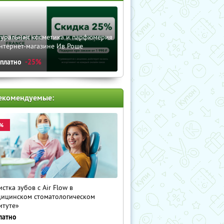
туральная косметика и парфюмерия
нтернет-магазине Ив Роше
сплатно
-25%
екомендуемые:
%
истка зубов с Air Flow в
ицинском стоматологическом
итуте»
латно