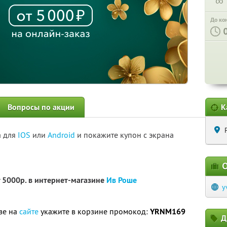
∞
До ко
Вопросы по акции
К
а для
IOS
или
Android
и покажите купон с экрана
О
 5000р. в интернет-магазине
Ив Роше
y
зе на
сайте
укажите в корзине промокод:
YRNM169
Д