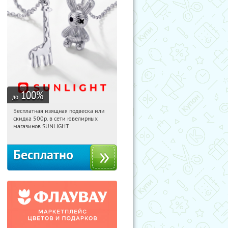
100
%
до
Бесплатная изящная подвеска или
05:00:27
Получили:
73
скидка 500р. в сети ювелирных
Россия
магазинов SUNLIGHT
Бесплатно