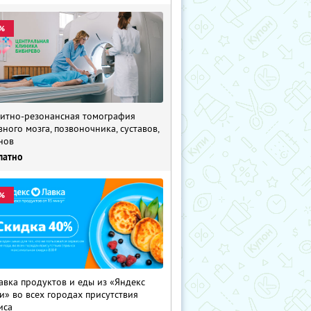
%
итно-резонансная томография
вного мозга, позвоночника, суставов,
нов
латно
%
авка продуктов и еды из «Яндекс
и» во всех городах присутствия
иса