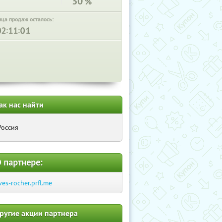
30
%
нца продаж осталось:
:
:
ак нас найти
Россия
 партнере:
ves-rocher.prfl.me
ругие акции партнера