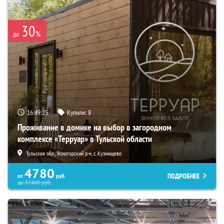
30
%
до
16:49:23
Купили:
8
Проживание в домике на выбор в загородном
комплексе «Терруар» в Тульской области
Тульская обл., Ясногорский р-н, с. Кузмищево
4780
ПОДРОБНЕЕ
от
руб.
до
57400
руб.