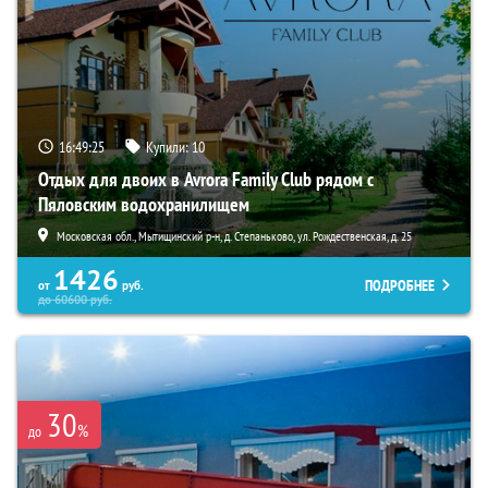
16:49:23
Купили:
10
Отдых для двоих в Avrora Family Club рядом с
Пяловским водохранилищем
Московская обл., Мытищинский р-н, д. Степаньково, ул. Рождественская, д. 25
1426
ПОДРОБНЕЕ
от
руб.
до
60600
руб.
30
%
до