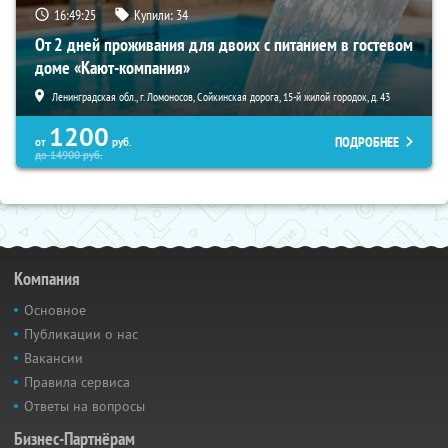
16:49:23
Купили:
34
От 2 дней проживания для двоих с питанием в гостевом
доме «Кают-компания»
Ленинградская обл., г. Ломоносов, Сойкинская дорога, 15-й жилой городок, д. 43
1200
ПОДРОБНЕЕ
от
руб.
до
14900
руб.
Компания
Основное
Публикации о нас
Вакансии
Правила сервиса
Ответы на вопросы
Бизнес-Партнёрам