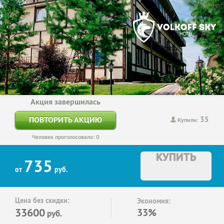
Акция завершилась
35
ПОВТОРИТЬ АКЦИЮ
Купили:
Человек проголосовало: 0
КУПИТЬ
735
от
руб.
Цена без скидки:
Экономия:
33600
33%
руб.