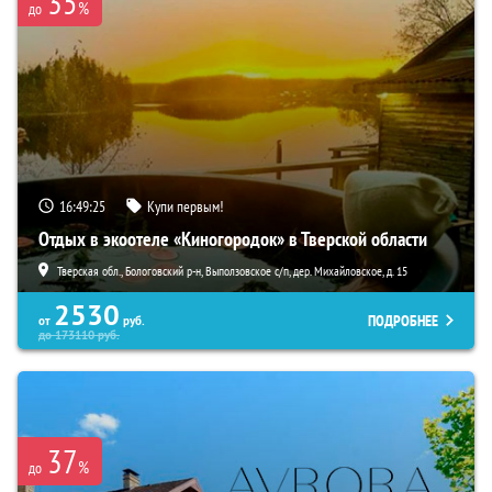
35
%
до
16:49:23
Купи первым!
Отдых в экоотеле «Киногородок» в Тверской области
Тверская обл., Бологовский р-н, Выползовское с/п, дер. Михайловское, д. 15
2530
ПОДРОБНЕЕ
от
руб.
до
173110
руб.
37
%
до