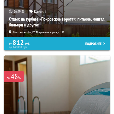
16:49:23
Купили:
7
Отдых на турбазе «Покровские ворота»: питание, мангал,
бильярд и другое
Московская обл., КП Покровские ворота, д. 182
812
ПОДРОБНЕЕ
от
руб.
до
140800
руб.
48
%
до