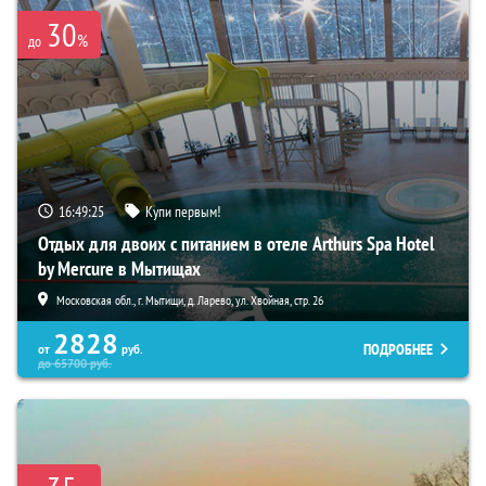
30
%
до
16:49:23
Купи первым!
Отдых для двоих с питанием в отеле Arthurs Spa Hotel
by Mercure в Мытищах
Московская обл., г. Мытищи, д. Ларево, ул. Хвойная, стр. 26
2828
ПОДРОБНЕЕ
от
руб.
до
65700
руб.