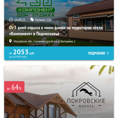
16:49:23
Купили:
116
От 3 дней отдыха в мини-домах на территории отеля
«Компонент» в Подмосковье
Московская обл., Солнечногорский р-н, д. Колтышево, 1
2053
ПОДРОБНЕЕ
от
руб.
до
67400
руб.
64
%
до