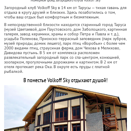
Номерной фонд загородного клуба Volkoff Sky
Загородный клуб Volkoff Sky в 14 км от Тарусы — тихая гавань для
отдыха в кругу друзей и близких. Здесь позаботились о том,
чтобы ваш отдых был комфортным и безмятежным.
В непосредственной близости находится старинный город Таруса
(музей Цветаевой, дом Паустовского, дом Заболоцкого, картинная
галерея, завод керамики, храмы и собор Петра и Павла и т. д.),
усадьба Поленова, Приокско-террасный заповедник (парк зубров,
музей природы, домик лешего), парк птиц «Воробьи» с более чем
2000 видами птиц, страусиная ферма, дом Чехова в Мелихово,
Давидова пустынь. В 5 км от комплекса расположен
развлекательный загородный парк со спа-центром, конюшней,
зоопарком, прогулочными дорожками и картингом. В 2 км от
отеля протекает река Ока. В округе есть пруды с платной
рыбалкой.
В поместье Volkoff Sky отдыхают душой!