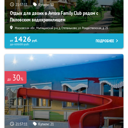
21:57:10
Купили:
10
Отдых для двоих в Avrora Family Club рядом с
Пяловским водохранилищем
Московская обл., Мытищинский р-н, д. Степаньково, ул. Рождественская, д. 25
1426
ПОДРОБНЕЕ
от
руб.
до
60600
руб.
30
%
до
21:57:10
Купили:
21