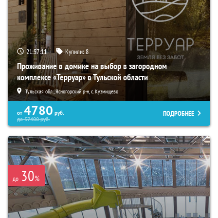
21:57:10
Купили:
8
Проживание в домике на выбор в загородном
комплексе «Терруар» в Тульской области
Тульская обл., Ясногорский р-н, с. Кузмищево
4780
ПОДРОБНЕЕ
от
руб.
до
57400
руб.
30
%
до