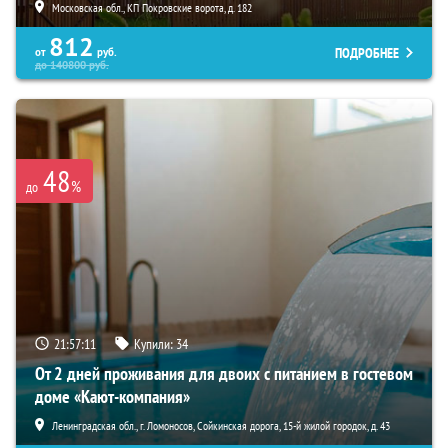
Московская обл., КП Покровские ворота, д. 182
812
ПОДРОБНЕЕ
от
руб.
до
140800
руб.
48
%
до
21:57:10
Купили:
34
От 2 дней проживания для двоих с питанием в гостевом
доме «Кают-компания»
Ленинградская обл., г. Ломоносов, Сойкинская дорога, 15-й жилой городок, д. 43