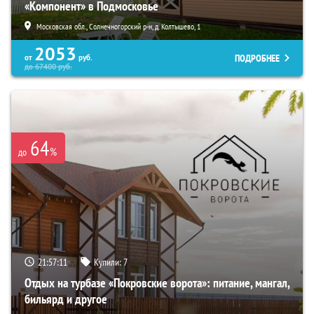
«Компонент» в Подмосковье
Московская обл., Солнечногорский р-н, д. Колтышево, 1
2053
ПОДРОБНЕЕ
от
руб.
до
67400
руб.
64
%
до
21:57:10
Купили:
7
Отдых на турбазе «Покровские ворота»: питание, мангал,
бильярд и другое