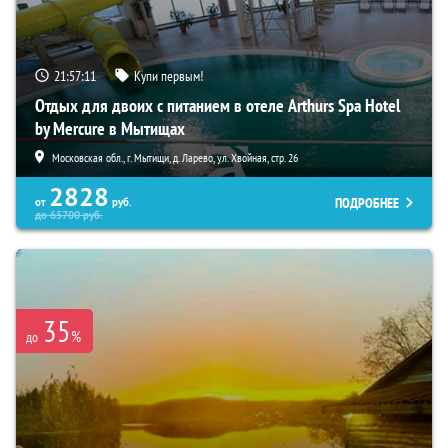
21:57:10
Купи первым!
Отдых для двоих с питанием в отеле Arthurs Spa Hotel
by Mercure в Мытищах
Московская обл., г. Мытищи, д. Ларево, ул. Хвойная, стр. 26
2828
ПОДРОБНЕЕ
от
руб.
до
65700
руб.
35
%
до