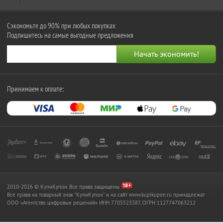
Сэкономьте до 90% при любых покупках
Подпишитесь на самые выгодные предложения
Принимаем к оплате:
2010-2026 © КупиКупон. Все права защищены.
Все права на товарный знак "КупиКупон" и на сайт www.kupikupon.ru принадлежат
OOO «Агентство цифровых решений» ИНН 7705523387, ОГРН 1127747063212