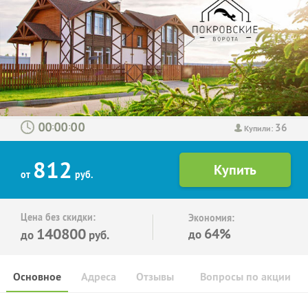
36
:
:
Купили:
812
от
руб.
Цена без скидки:
Экономия:
140800
64%
до
до
руб.
Основное
Адреса
Отзывы
Вопросы по акции