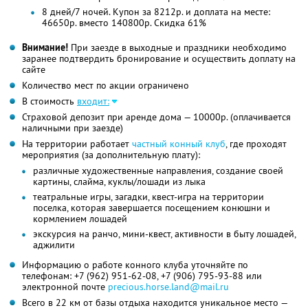
8 дней/7 ночей. Купон за 8212р. и доплата на месте:
46650р. вместо 140800р. Скидка 61%
Внимание!
При заезде в выходные и праздники необходимо
заранее подтвердить бронирование и осуществить доплату на
сайте
Количество мест по акции ограничено
В стоимость
входит:
Страховой депозит при аренде дома — 10000р. (оплачивается
наличными при заезде)
На территории работает
частный конный клуб
, где проходят
мероприятия (за дополнительную плату):
различные художественные направления, создание своей
картины, слайма, куклы/лошади из лыка
театральные игры, загадки, квест-игра на территории
поселка, которая завершается посещением конюшни и
кормлением лошадей
экскурсия на ранчо, мини-квест, активности в быту лошадей,
аджилити
Информацию о работе конного клуба уточняйте по
телефонам:
+7 (962) 951-62-08,
+7 (906) 795-93-88
или
электронной почте
precious.horse.land@mail.ru
Всего в 22 км от базы отдыха находится уникальное место —