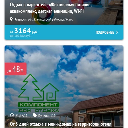
Отдых в парк-отеле «Фестиваль»: питание,
аквакомплекс, детская анимация, Wi-Fi
Рязанская обл., Клепиковский район, пос. Чулис
3164
ПОДРОБНЕЕ
от
руб.
до
107880
руб.
48
%
до
21:57:10
Купили:
116
От 3 дней отдыха в мини-домах на территории отеля