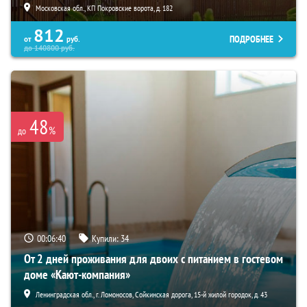
Московская обл., КП Покровские ворота, д. 182
812
ПОДРОБНЕЕ
от
руб.
до
140800
руб.
48
%
до
00:06:38
Купили:
34
От 2 дней проживания для двоих с питанием в гостевом
доме «Кают-компания»
Ленинградская обл., г. Ломоносов, Сойкинская дорога, 15-й жилой городок, д. 43