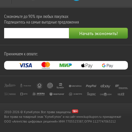
Сэкономьте до 90% при любых покупках
Подпишитесь на самые выгодные предложения
Принимаем к оплате:
2010-2026 © КупиКупон. Все права защищены.
Все права на товарный знак "КупиКупон" и на сайт www.kupikupon.ru принадлежат
OOO «Агентство цифровых решений» ИНН 7705523387, ОГРН 1127747063212