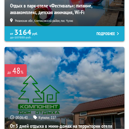
Отдых в парк-отеле «Фестиваль»: питание,
аквакомплекс, детская анимация, Wi-Fi
Рязанская обл., Клепиковский район, пос. Чулис
3164
ПОДРОБНЕЕ
от
руб.
до
107880
руб.
48
%
до
00:06:38
Купили:
117
От 3 дней отдыха в мини-домах на территории отеля