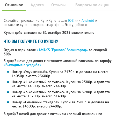
Основное
Адреса
Отзывы
Вопросы по акции
Скачайте приложение КупиКупона для
IOS
или
Android
и
покажите купон с экрана смартфона. Это удобно :)
Купон действителен по 31 октября 2025 включительно
ЧТО ВЫ ПОЛУЧИТЕ ПО КУПОНУ
Отдых в парк-отеле
«AMAKS "Ершово" Звенигород»
со скидкой
30%
3 дня/2 ночи для двоих с питанием «полный пансион» по тарифу
«Выходные в усадьбе»
Номер «Улучшенный». Купон за 2470р. и доплата на месте:
14050р. вместо 23600р.
Номер «1-комнатный полулюкс». Купон за 2580р. и доплата
на месте: 14500р. вместо 24400р.
Номер «2-комнатный полулюкс». Купон за 3280р. и доплата
на месте: 18700р. вместо 31400р.
Номер «Семейный стандарт». Купон за 2580р. и доплата на
месте: 14500р. вместо 24400р.
8 дней/7 ночей для двоих с питанием «полный пансион» по