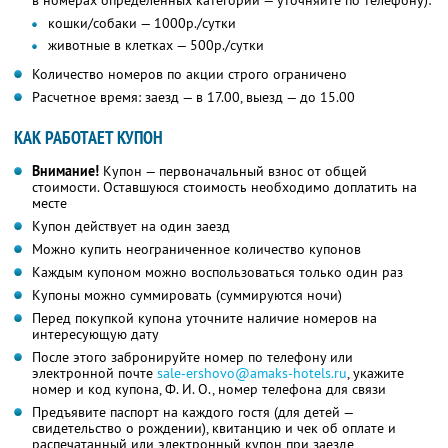
в номерах определенных категорий — уточняйте по телефону):
кошки/собаки — 1000р./сутки
животные в клетках — 500р./сутки
Количество номеров по акции строго ограничено
Расчетное время: заезд — в 17.00, выезд — до 15.00
КАК РАБОТАЕТ КУПОН
Внимание!
Купон — первоначальный взнос от общей
стоимости. Оставшуюся стоимость необходимо доплатить на
месте
Купон действует на один заезд
Можно купить неограниченное количество купонов
Каждым купоном можно воспользоваться только один раз
Купоны можно суммировать (суммируются ночи)
Перед покупкой купона уточните наличие номеров на
интересующую дату
После этого забронируйте номер по телефону или
электронной почте
sale-ershovo@amaks-hotels.ru
, укажите
номер и код купона, Ф. И. О., номер телефона для связи
Предъявите паспорт на каждого гостя (для детей —
свидетельство о рождении), квитанцию и чек об оплате и
распечатанный или электронный купон при заезде