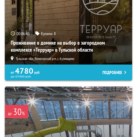
00:06:38
Купили:
8
Проживание в домике на выбор в загородном
комплексе «Терруар» в Тульской области
Тульская обл., Ясногорский р-н, с. Кузмищево
4780
ПОДРОБНЕЕ
от
руб.
до
57400
руб.
30
%
до