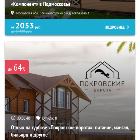
«Компонент» в Подмосковье
Московская обл., Солнечногорский р-н, д. Колтышево, 1
2053
ПОДРОБНЕЕ
от
руб.
до
67400
руб.
64
%
до
00:06:38
Купили:
8
Отдых на турбазе «Покровские ворота»: питание, мангал,
бильярд и другое