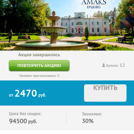
Акция завершилась
12
ПОВТОРИТЬ АКЦИЮ
Купили:
Человек проголосовало: 0
КУПИТЬ
2470
от
руб.
Цена без скидки:
Экономия:
94500
30%
руб.