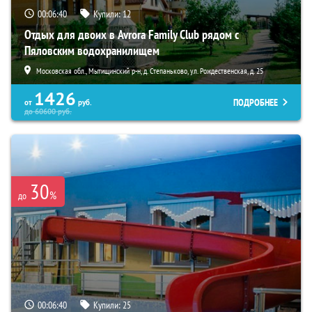
00:06:38
Купили:
12
Отдых для двоих в Avrora Family Club рядом с
Пяловским водохранилищем
Московская обл., Мытищинский р-н, д. Степаньково, ул. Рождественская, д. 25
1426
ПОДРОБНЕЕ
от
руб.
до
60600
руб.
30
%
до
00:06:38
Купили:
25