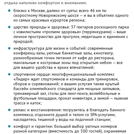
отдыха наполнен комфортом и вниманием.
близко к Москве, далеко от суеты: всего 46 км по
скоростному Новорижскому шоссе — и вы в объятиях одного
из самых красивых курортов региона;
царство природы и здоровья: 37 гектаров роскошного парка
с извилистыми «тропами здоровья» (терренкурами) — ваше
личное пространство для прогулок, медитации и единения с
природой;
инфраструктура для жизни и событий: современные
конференц-залы, уютные банкетные залы, кинотеатр,
разнообразные точки питания от кафе до ресторана,
мангальные и костровые зоны под открытым небом — все
для вашего удобства и ярких впечатлений;
спортивное сердце: многофункциональный комплекс
«Лидер» ждет спортсменов и команды для тренировок,
сборов и соревнований; к вашим услугам также крытый
бассейн олимпийского стандарта для мощных заплывов,
тренажерный зал, столы для пинг-понга, волейбольные и
футбольные площадки, прокат инвентаря, а зимой — лыжная
трасса и каток;
релакс и восстановление: погрузитесь в благодать банного
комплекса, отдохните душой и телом со SPA-услугами,
насладитесь тишиной у воды на лодочной станции;
комфорт и гарантии: большой выбор уютных номеров
разной категории (вместимость до 500 гостей), охраняемая