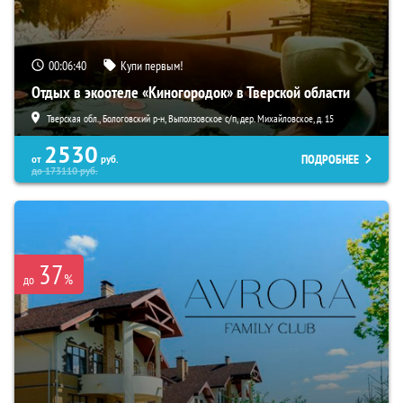
00:06:38
Купи первым!
Отдых в экоотеле «Киногородок» в Тверской области
Тверская обл., Бологовский р-н, Выползовское с/п, дер. Михайловское, д. 15
2530
ПОДРОБНЕЕ
от
руб.
до
173110
руб.
37
%
до