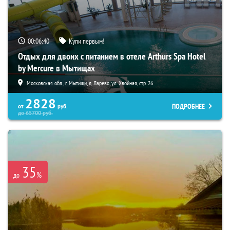
00:06:38
Купи первым!
Отдых для двоих с питанием в отеле Arthurs Spa Hotel
by Mercure в Мытищах
Московская обл., г. Мытищи, д. Ларево, ул. Хвойная, стр. 26
2828
ПОДРОБНЕЕ
от
руб.
до
65700
руб.
35
%
до