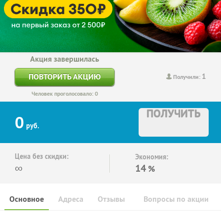
Акция завершилась
1
ПОВТОРИТЬ АКЦИЮ
Получили:
Человек проголосовало: 0
ПОЛУЧИТЬ
0
руб.
Цена без скидки:
Экономия:
∞
14
%
Основное
Адреса
Отзывы
Вопросы по акции