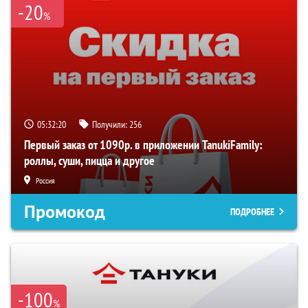
-20
%
05:32:20
Получили:
256
Первый заказ от 1090р. в приложении TanukiFamily:
роллы, суши, пицца и другое
Россия
Промокод
ПОДРОБНЕЕ
-100
%