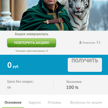
Акция завершилась
51
ПОВТОРИТЬ АКЦИЮ
Получили:
Человек проголосовало: 0
ПОЛУЧИТЬ
0
руб.
Цена без скидки:
Экономия:
∞
100
%
Основное
Адреса
Отзывы
Вопросы по акции