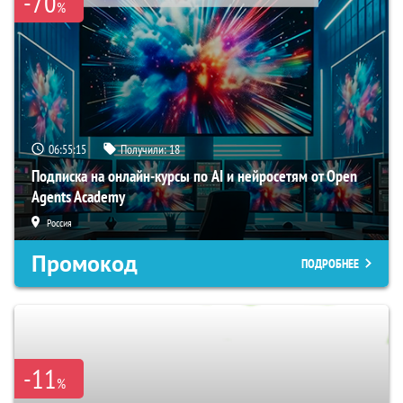
-70
%
06:55:14
Получили:
18
Подписка на онлайн-курсы по AI и нейросетям от Open
Agents Academy
Россия
Промокод
ПОДРОБНЕЕ
-11
%