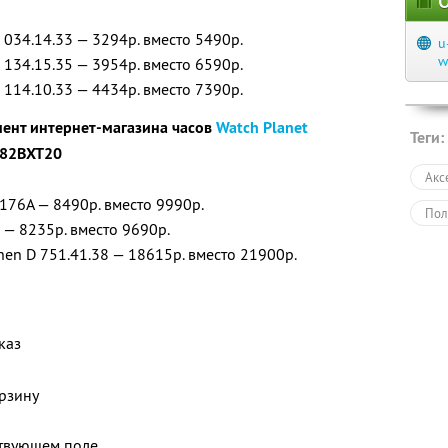
О
 034.14.33 — 3294р. вместо 5490р.
u
w
 134.15.35 — 3954р. вместо 6590р.
 114.10.33 — 4434р. вместо 7390р.
мент интернет-магазина часов
Watch Planet
Теги:
82BXT20
Акс
176A — 8490р. вместо 9990р.
Пол
 — 8235р. вместо 9690р.
en D 751.41.38 — 18615р. вместо 21900р.
каз
рзину
ствующем поле