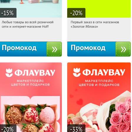
-15
%
-20
%
Любые товары во всей розничной
Первый заказ в сети магазинов
03:01:14
Получили:
83
03:01:14
Получи первым!
сети и интернет-магазине Hoff
«Золотое Яблоко»
Москва, 1-й Волоколамский проезд,
Россия
10с1
Промокод
Промокод
-20
%
-33
%