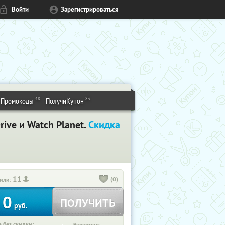
Войти
Зарегистрироваться
48
83
Промокоды
ПолучиКупон
ive и Watch Planet.
Скидка
11
(0)
или:
0
ПОЛУЧИТЬ
руб.
 без скидки: