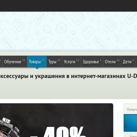
1
31
25
13
12
1
16
6
Обучение
Товары
Туры
Услуги
Здоровье
Отели
Дети
ксессуары и украшения в интернет-магазинах U-Dr
Получ
Цена