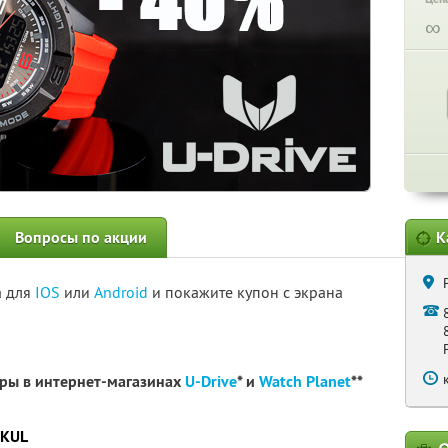
∞
Вопросы по акции
К
а для
IOS
или
Android
и покажите купон с экрана
ары в интернет-магазинах
U-Drive
* и
Watch Planet
**
6KUL