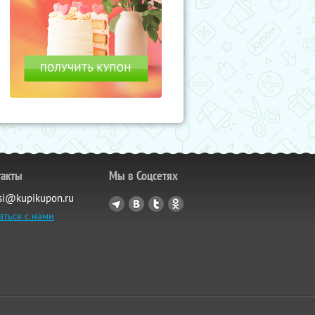
такты
Мы в Соцсетях
si@kupikupon.ru
аться с нами