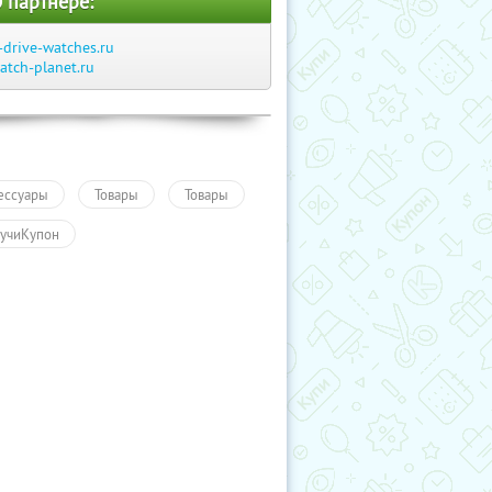
 партнере:
-drive-watches.ru
atch-planet.ru
ессуары
Товары
Товары
учиКупон