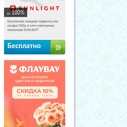
100
%
до
Бесплатная изящная подвеска или
03:01:14
Получили:
73
скидка 500р. в сети ювелирных
Россия
магазинов SUNLIGHT
Бесплатно