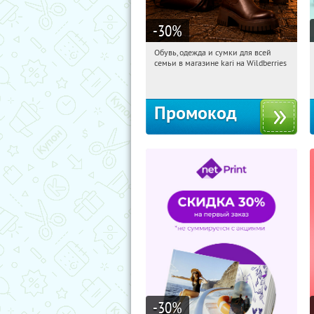
-30
%
Обувь, одежда и сумки для всей
03:01:14
Получили:
30
семьи в магазине kari на Wildberries
Россия
Промокод
-30
%