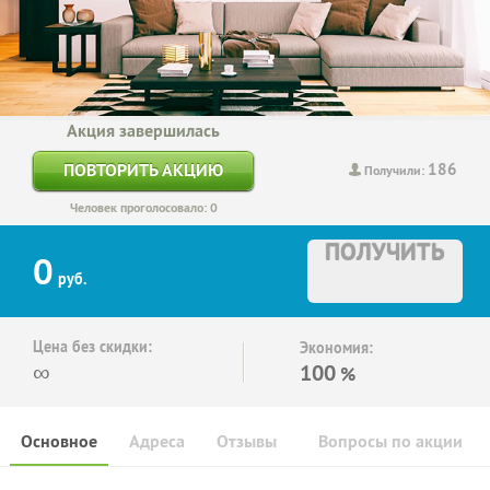
Акция завершилась
186
ПОВТОРИТЬ АКЦИЮ
Получили:
Человек проголосовало: 0
ПОЛУЧИТЬ
0
руб.
Цена без скидки:
Экономия:
∞
100
%
Основное
Адреса
Отзывы
Вопросы по акции