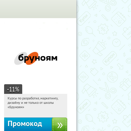
-11
%
Курсы по разработке, маркетингу,
04:01:36
Получи первым!
дизайну и не только от школы
Россия
«Бруноям»
Промокод