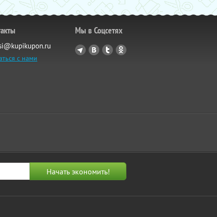
такты
Мы в Соцсетях
si@kupikupon.ru
аться с нами