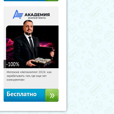
-100
%
Интенсив «Автоконтент 2026: как
04:01:36
Получили:
4
зарабатывать там, где еще нет
Россия
конкурентов»
Бесплатно