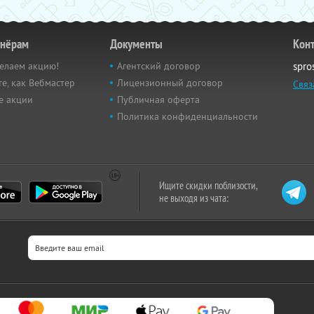
тнёрам
Документы
Кон
елаем акцию!
Агентский договор
spro
е, как Вебмастер
Лицензионный договор
Связ
е акции
Публичная оферта
Политика конфиденциальности
Ищите скидки поблизости,
не выходя из чата: