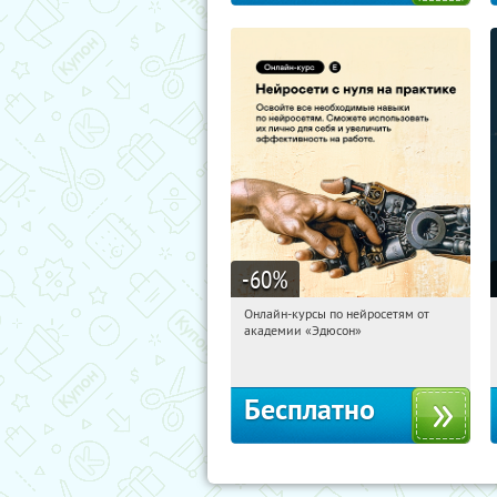
-60
%
Онлайн-курсы по нейросетям от
04:01:36
Получили:
6
академии «Эдюсон»
Москва
Бесплатно