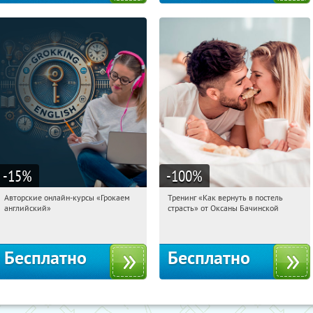
-15
%
-100
%
Авторские онлайн-курсы «Грокаем
Тренинг «Как вернуть в постель
04:01:36
Получили:
4
04:01:36
Получили:
16
английский»
страсть» от Оксаны Бачинской
Россия
Россия
Бесплатно
Бесплатно