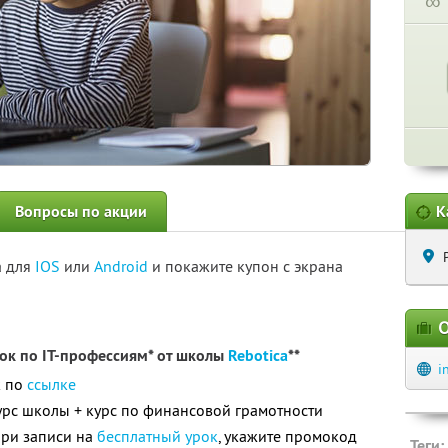
∞
Вопросы по акции
К
а для
IOS
или
Android
и покажите купон с экрана
О
ок по IT-профессиям* от школы
Rebotica
**
i
к по
ссылке
рс школы + курс по финансовой грамотности
при записи на
бесплатный урок
, укажите промокод
Теги: