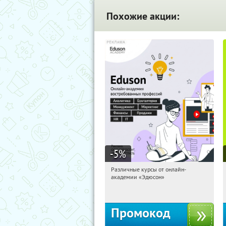
Похожие акции:
-5
%
Различные курсы от онлайн-
04:01:36
Получили:
2
академии «Эдюсон»
Россия
Промокод