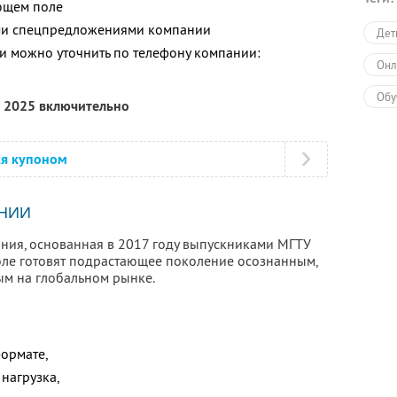
ющем поле
ими спецпредложениями компании
Дет
 можно уточнить по телефону компании:
Онл
Обу
а 2025 включительно
ся купоном
НИИ
ания, основанная в 2017 году выпускниками МГТУ
коле готовят подрастающее поколение осознанным,
ым на глобальном рынке.
формате,
нагрузка,