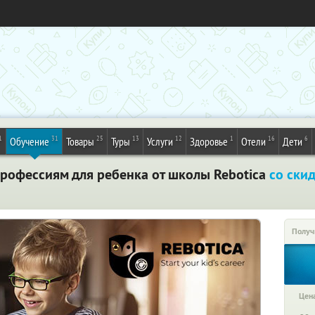
1
31
25
13
12
1
16
6
Обучение
Товары
Туры
Услуги
Здоровье
Отели
Дети
профессиям для ребенка от школы Rebotica
со ски
Получ
Цена