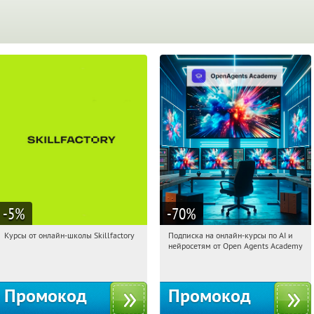
-5
%
-70
%
Курсы от онлайн-школы Skillfactory
Подписка на онлайн-курсы по AI и
04:01:36
Получи первым!
04:01:36
Получили:
18
нейросетям от Open Agents Academy
Россия
Россия
Промокод
Промокод