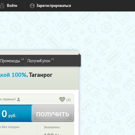
Войти
Зарегистрироваться
48
83
Промокоды
ПолучиКупон
дкой 100%
. Таганрог
и первым!
(3)
0
ПОЛУЧИТЬ
руб.
 без скидки:
Экономия: