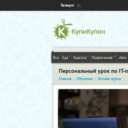
Таганрог
6
1
24
Все
Еда
Красота
Развлечения
Авто
Персональный урок по IT-
Главная
Обучение
Онлайн-курсы