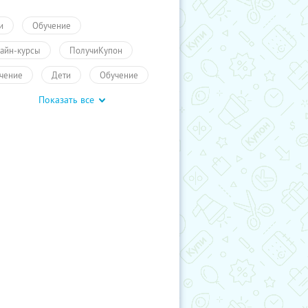
и
Обучение
айн-курсы
ПолучиКупон
чение
Дети
Обучение
Показать все