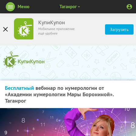
Меню
Таганрог
КупиКупон
Мобильное приложение
Загрузить
ещё удобнее
Бесплатный
вебинар по нумерологии от
«Академии нумерологии Мары Борониной».
Таганрог