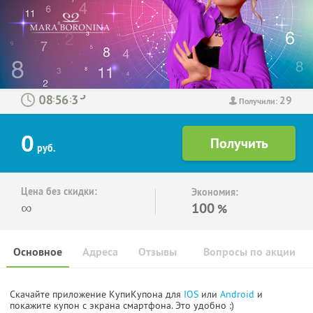
29
:
:
Получили:
0
руб.
Цена без скидки:
Экономия:
∞
100
%
Основное
Адреса
Отзывы
Вопросы по акции
Скачайте приложение КупиКупона для
IOS
или
Android
и
покажите купон с экрана смартфона. Это удобно :)