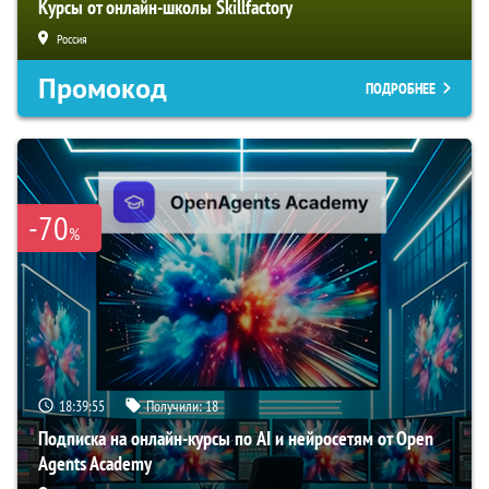
Курсы от онлайн-школы Skillfactory
Россия
Промокод
ПОДРОБНЕЕ
-70
%
18:39:54
Получили:
18
Подписка на онлайн-курсы по AI и нейросетям от Open
Agents Academy