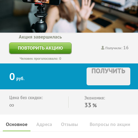
Акция завершилась
16
ПОВТОРИТЬ АКЦИЮ
Получили:
Человек проголосовало: 0
ПОЛУЧИТЬ
0
руб.
Цена без скидки:
Экономия:
∞
33
%
Основное
Адреса
Отзывы
Вопросы по акции