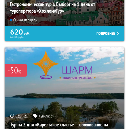
Гастрономический тур в Выборг на 1 день от
туроператора «ХохломаТур»
Сенная площадь
620
ПОДРОБНЕЕ
руб.
6290
руб.
-50
%
02:29:20
Купили:
39
Тур на 2 дня «Карельское счастье — проживание на