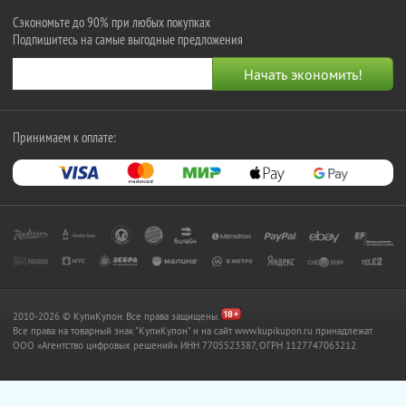
Сэкономьте до 90% при любых покупках
Подпишитесь на самые выгодные предложения
Принимаем к оплате:
2010-2026 © КупиКупон. Все права защищены.
Все права на товарный знак "КупиКупон" и на сайт www.kupikupon.ru принадлежат
OOO «Агентство цифровых решений» ИНН 7705523387, ОГРН 1127747063212