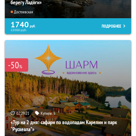
берегу Ладоги»
Достоевская
1740
ПОДРОБНЕЕ
руб.
13900
руб.
-50
%
02:29:20
Купили:
6
«Тур на 2 дня: сафари по водопадам Карелии и парк
“Рускеала"»