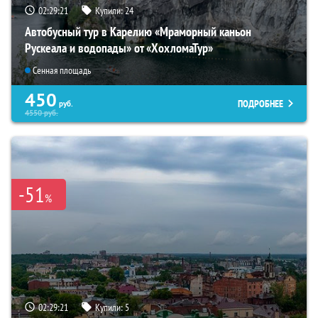
02:29:20
Купили:
24
Автобусный тур в Карелию «Мраморный каньон
Рускеала и водопады» от «ХохломаТур»
Сенная площадь
450
ПОДРОБНЕЕ
руб.
4550
руб.
-51
%
02:29:20
Купили:
5