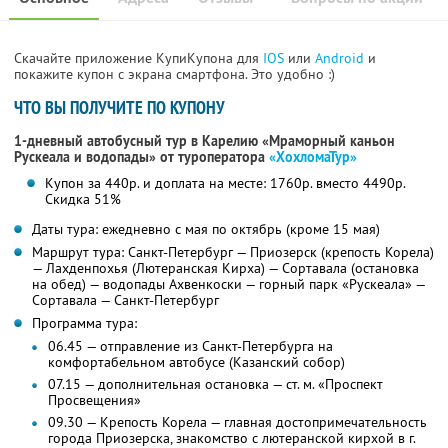
Скачайте приложение КупиКупона для
IOS
или
Android
и
покажите купон с экрана смартфона. Это удобно :)
ЧТО ВЫ ПОЛУЧИТЕ ПО КУПОНУ
1-дневный автобусный тур в Карелию «Мраморный каньон
Рускеала и водопады»
от туроператора
«ХохломаТур»
Купон за 440р. и доплата на месте: 1760р. вместо 4490р.
Скидка 51%
Даты тура: ежедневно с мая по октябрь (кроме 15 мая)
Маршрут тура: Санкт-Петербург — Приозерск (крепость Корела)
— Лахденпохья (Лютеранская Кирха) — Сортавала (остановка
на обед) — водопады Ахвенкоски — горный парк «Рускеала» —
Сортавала — Санкт-Петербург
Программа тура:
06.45 — отправление из Санкт-Петербурга на
комфортабельном автобусе (Казанский собор)
07.15 — дополнительная остановка — ст. м. «Проспект
Просвещения»
09.30 — Крепость Корела — главная достопримечательность
города Приозерска, знакомство с лютеранской кирхой в г.