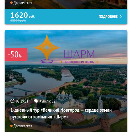
Достоевская
1620
ПОДРОБНЕЕ
руб.
12900
руб.
-50
%
02:29:20
Купили:
22
1-дневный тур «Великий Новгород — сердце земли
русской» от компании «Шарм»
Достоевская