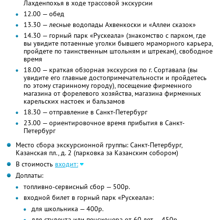
Лахденпохья в ходе трассовой экскурсии
12.00 — обед
13.30 — лесные водопады Ахвенкоски и «Аллеи сказок»
14.30 — горный парк «Рускеала» (знакомство с парком, где
вы увидите потаенные уголки бывшего мраморного карьера,
пройдете по таинственным штольням и штрекам), свободное
время
18.00 — краткая обзорная экскурсия по г. Сортавала (вы
увидите его главные достопримечательности и пройдетесь
по этому старинному городу), посещение фирменного
магазина от форелевого хозяйства, магазина фирменных
карельских настоек и бальзамов
18.30 — отправление в Санкт-Петербург
23.00 — ориентировочное время прибытия в Санкт-
Петербург
Место сбора экскурсионной группы: Санкт-Петербург,
Казанская пл., д. 2 (парковка за Казанским собором)
В стоимость
входит:
Доплаты:
топливно-сервисный сбор — 500р.
входной билет в горный парк «Рускеала»:
для школьника — 400р.
для студента или пенсионера от 60 лет — 450р.