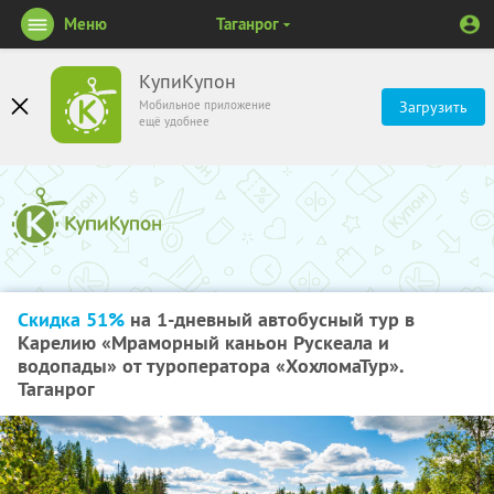
Меню
Таганрог
КупиКупон
Мобильное приложение
Загрузить
ещё удобнее
Скидка 51%
на 1-дневный автобусный тур в
Карелию «Мраморный каньон Рускеала и
водопады» от туроператора «ХохломаТур».
Таганрог