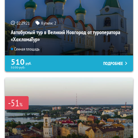
02:29:20
Купили:
2
Автобусный тур в Великий Новгород от туроператора
«ХохломаТур»
Сенная площадь
510
ПОДРОБНЕЕ
руб.
5190
руб.
-51
%