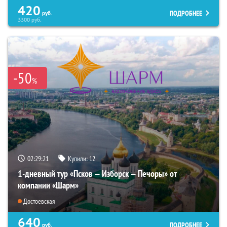
420
ПОДРОБНЕЕ
руб.
3300
руб.
-50
%
02:29:20
Купили:
12
1-дневный тур «Псков — Изборск — Печоры» от
компании «Шарм»
Достоевская
640
ПОДРОБНЕЕ
руб.