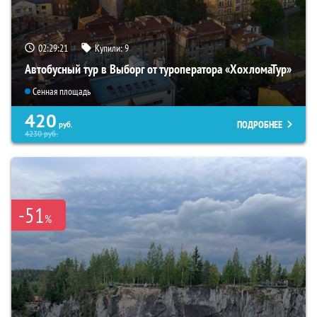
02:29:20
Купили:
9
Автобусный тур в Выборг от туроператора «ХохломаТур»
Сенная площадь
420
ПОДРОБНЕЕ
руб.
4230
руб.
-51
%