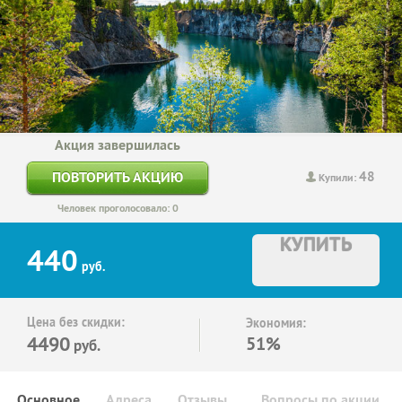
Акция завершилась
48
ПОВТОРИТЬ АКЦИЮ
Купили:
Человек проголосовало: 0
КУПИТЬ
440
руб.
Цена без скидки:
Экономия:
4490
51%
руб.
Основное
Адреса
Отзывы
Вопросы по акции