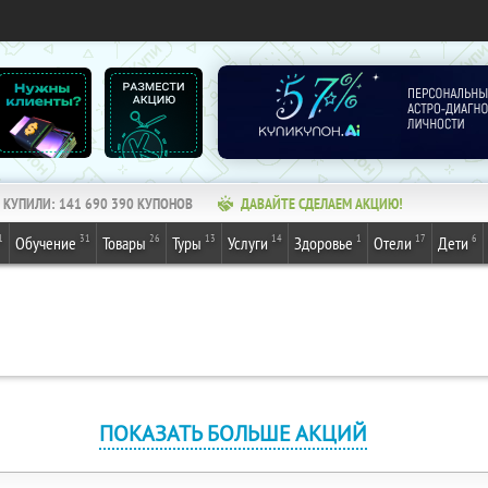
КУПИЛИ:
141 690 390
КУПОНОВ
ДАВАЙТЕ СДЕЛАЕМ АКЦИЮ!
1
31
26
13
14
1
17
6
Обучение
Товары
Туры
Услуги
Здоровье
Отели
Дети
ПОКАЗАТЬ БОЛЬШЕ АКЦИЙ