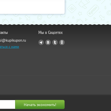
такты
Мы в Соцсетях
si@kupikupon.ru
аться с нами