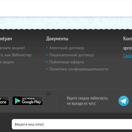
тнёрам
Документы
Кон
елаем акцию!
Агентский договор
spro
е, как Вебмастер
Лицензионный договор
Связ
е акции
Публичная оферта
Политика конфиденциальности
Ищите скидки поблизости,
не выходя из чата: