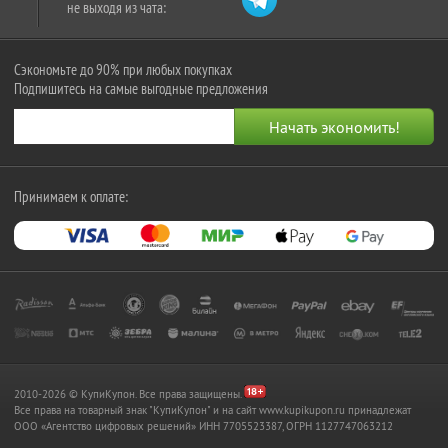
не выходя из чата:
Сэкономьте до 90% при любых покупках
Подпишитесь на самые выгодные предложения
Принимаем к оплате:
2010-2026 © КупиКупон. Все права защищены.
Все права на товарный знак "КупиКупон" и на сайт www.kupikupon.ru принадлежат
OOO «Агентство цифровых решений» ИНН 7705523387, ОГРН 1127747063212