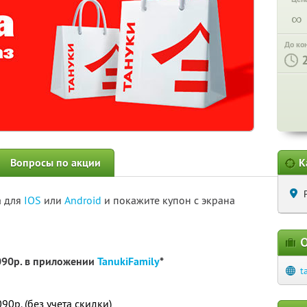
∞
До ко
Вопросы по акции
К
а для
IOS
или
Android
и покажите купон с экрана
О
090р. в приложении
TanukiFamily
*
t
0р. (без учета скидки)