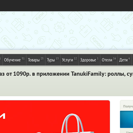
1
31
25
13
12
1
16
6
Обучение
Товары
Туры
Услуги
Здоровье
Отели
Дети
з от 1090р. в приложении TanukiFamily: роллы, суш
Получ
Цена