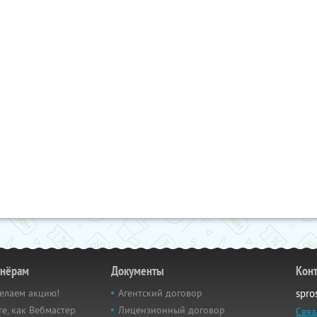
тнёрам
Документы
Кон
елаем акцию!
Агентский договор
spro
е, как Вебмастер
Лицензионный договор
Связ