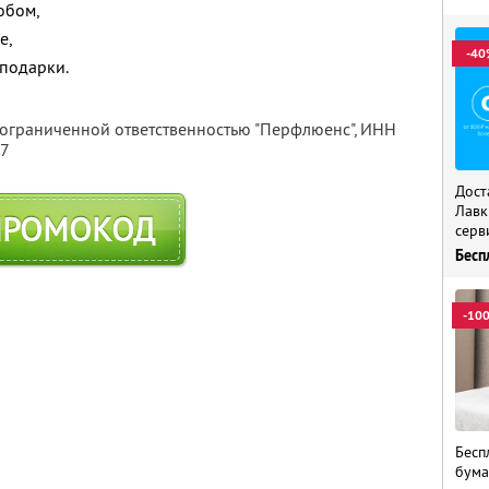
обом,
е,
-40
 подарки.
 ограниченной ответственностью "Перфлюенс",
ИНН
57
Дост
Лавк
ПРОМОКОД
серв
Бесп
-10
Бесп
бума