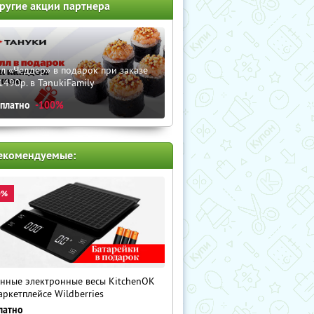
ругие акции партнера
л «Чеддер» в подарок при заказе
1490р. в TanukiFamily
сплатно
-100%
екомендуемые:
0%
нные электронные весы KitchenOK
аркетплейсе Wildberries
латно