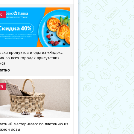
%
авка продуктов и еды из «Яндекс
и» во всех городах присутствия
иса
латно
0%
латный мастер-класс по плетению из
жной лозы