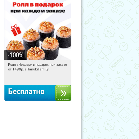
-100
%
Ролл «Чеддер» в подарок при заказе
23:07:12
Получили:
108
от 1490р. в TanukiFamily
Россия
Бесплатно