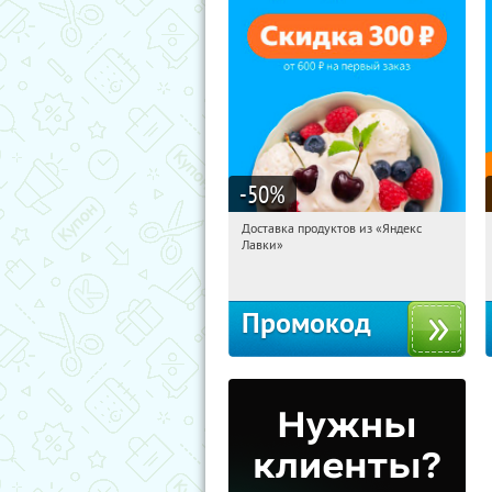
-50
%
Доставка продуктов из «Яндекс
23:07:12
Получили:
5
Лавки»
Россия
Промокод