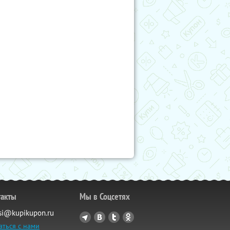
такты
Мы в Соцсетях
si@kupikupon.ru
аться с нами