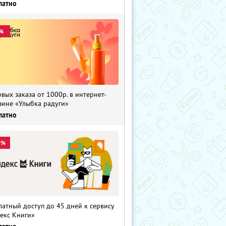
латно
%
рвых заказа от 1000р. в интернет-
зине «Улыбка радуги»
латно
0%
латный доступ до 45 дней к сервису
екс Книги»