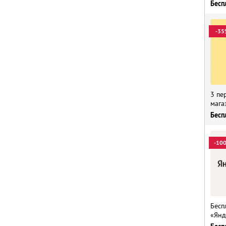
Бесп
-35
3 пе
мага
Бесп
-10
Бесп
«Янд