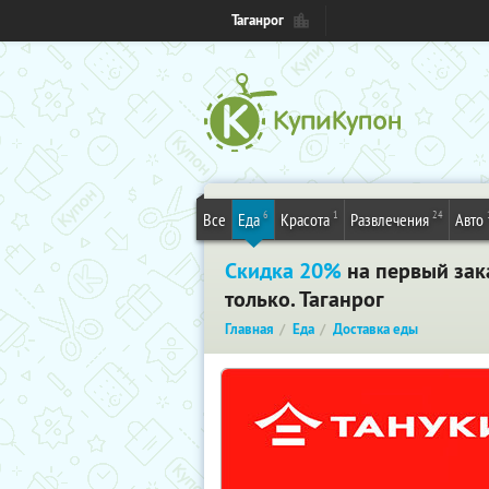
Таганрог
6
1
24
Все
Еда
Красота
Развлечения
Авто
Скидка 20%
на первый зака
только. Таганрог
Главная
Еда
Доставка еды