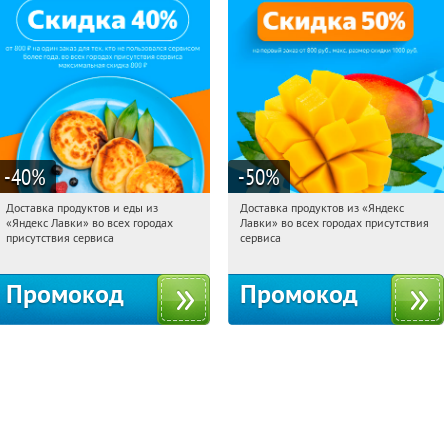
-40
%
-50
%
Доставка продуктов и еды из
Доставка продуктов из «Яндекс
23:07:12
Получили:
38
23:07:12
Получили:
165
«Яндекс Лавки» во всех городах
Лавки» во всех городах присутствия
Россия
Россия
присутствия сервиса
сервиса
Промокод
Промокод