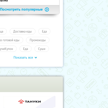
латно
Посмотреть популярные
ца
Доставка еды
Еда
аз готовой еды
Промокоды
учиКупон
Еда
Суши
Показать все